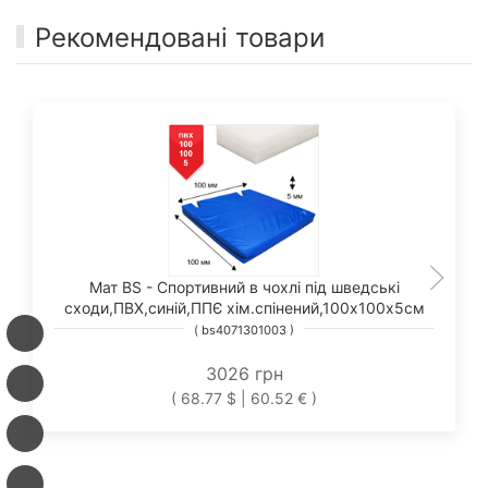
Рекомендовані товари
Мат BS - Спортивний в чохлі під шведські
сходи,ПВХ,синій,ППЄ хім.спінений,100х100х5см
( bs4071301003 )
3026 грн
( 68.77 $ | 60.52 € )