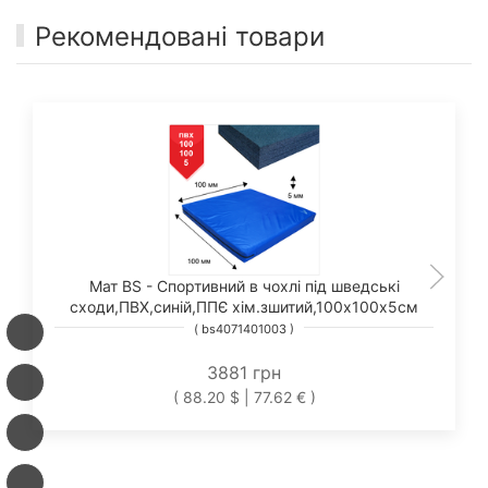
Рекомендовані товари
Мат BS - Спортивний в чохлі під шведські
сходи,ПВХ,синій,ППЄ хім.зшитий,100х100х5см
( bs4071401003 )
3881 грн
( 88.20 $ | 77.62 € )