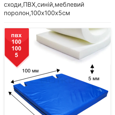
сходи,ПВХ,синій,меблевий
поролон,100х100х5см