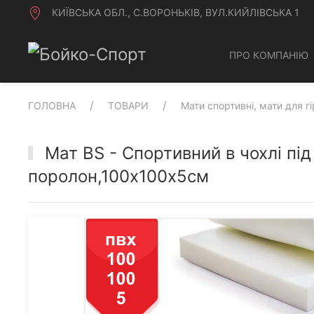
КИЇВСЬКА ОБЛ., С.ВОРОНЬКІВ, ВУЛ.КИЙЛІВСЬКА 1
ПРО КОМПАНІЮ
ГОЛОВНА
ТОВАРИ
Мати спортивні, мати для г
Мат BS - Спортивний в чохлі пі
поролон,100х100х5см