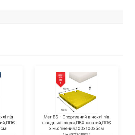
хлі під
Мат BS - Спортивний в чохлі під
тий,ППЄ
шведські сходи,ПВХ,жовтий,ППЄ
5см
хім.спінений,100х100х5см
( bs4071301005 )