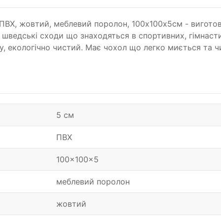
, ПВХ, жовтий, меблевий поролон, 100х100х5см - вигот
ведські сходи що знаходяться в спортивних, гімнастич
у, екологічно чистий. Має чохол що легко миється та чи
5 см
ПВХ
100x100x5
меблевий поролон
жовтий