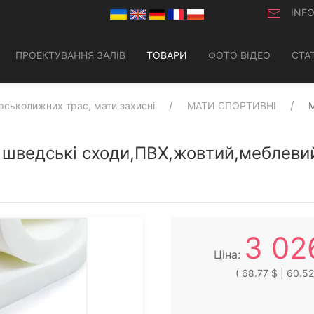
INF
ПРОЕКТУВАННЯ ЗАЛІВ
ТОВАРИ
ФОТО ВІДЕО
СТАТ
ірськолижних трас, мати захисні
МАТИ СПОРТИВНІ
М
д шведські сходи,ПВХ,жовтий,меблеви
3 02
Ціна:
( 68.77 $ | 60.52