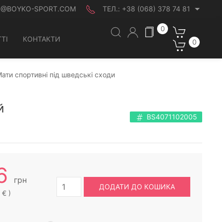
O@BOYKO-SPORT.COM
ТЕЛ.:
+38 (068) 378 74 81
0
ТІ
КОНТАКТИ
0
ати спортивні під шведські сходи
й
BS4071102005
6
грн
ДОДАТИ ДО КОШИКА
 € )