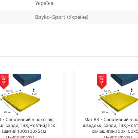
Україна
Boyko-Sport (Україна)
 - Спортивний в чохлі під
Мат BS - Спортивний в чо
кі сходи,ПВХ,жовтий,ППЄ
шведські сходи,ПВХ,жов
м.зшитий,100х100х5см
хім.зшитий,100х100х
( bs4071401005 )
( bs4071401005 )