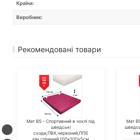
Країна:
Виробник:
Рекомендовані товари
Мат BS - Спортивний в чохлі під
Мат BS
шведські
шведсь
сходи,ПВХ,червоний,ППЄ
хі
хім.спінений,100х100х5см