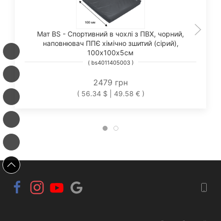
Мат BS - Cпортивний в чохлі з ПВХ, чорний,
наповнювач ППЄ хімічно зшитий (сірий),
100х100х5см
( bs4011405003 )
2479 грн
( 56.34 $ | 49.58 € )