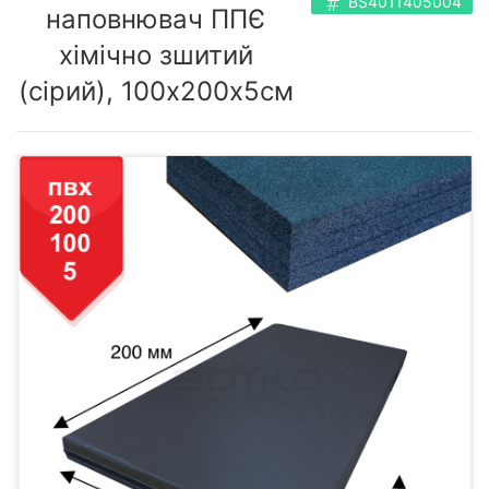
BS4011405004
наповнювач ППЄ
хімічно зшитий
(сірий), 100х200х5см