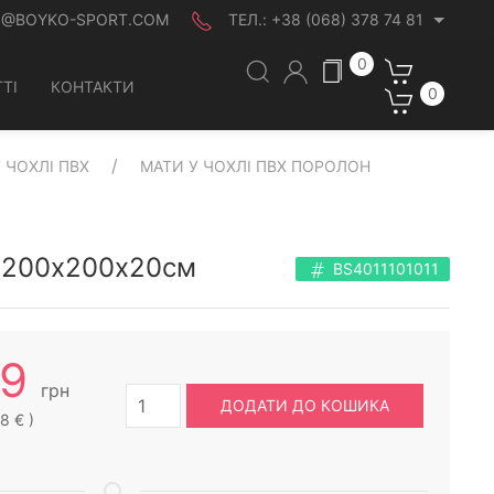
O@BOYKO-SPORT.COM
ТЕЛ.:
+38 (068) 378 74 81
0
ТІ
КОНТАКТИ
0
У ЧОХЛІ ПВХ
МАТИ У ЧОХЛІ ПВХ ПОРОЛОН
н, 200х200х20см
BS4011101011
89
грн
ДОДАТИ ДО КОШИКА
8 € )