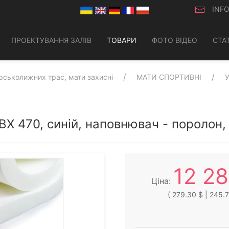
INF
ПРОЕКТУВАННЯ ЗАЛІВ
ТОВАРИ
ФОТО ВІДЕО
СТАТ
ірськолижних трас, мати захисні
МАТИ СПОРТИВНІ
ПВХ 470, синій, наповнювач - пороло
12 2
Ціна:
( 279.30 $ | 245.7