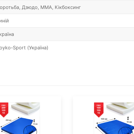
оротьба, Дзюдо, ММА, Кікбоксинг
иній
країна
oyko-Sport (Україна)