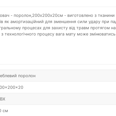
овнювач - поролон,200х200х20см - виготовлено з ткани
ів як амортизаційний для зменшення сили удару при пад
ральному процесах для захисту від травм протягом нав
 з технологічного процесу вага мату може змінюватись 
еблевий поролон
00x200x20
ВХ
0 см