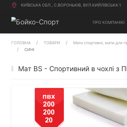
КИЇВСЬКА ОБЛ., С.ВОРОНЬКІВ, ВУЛ.КИЙЛІВСЬКА 1
ПРО КОМПАНІЮ
ГОЛОВНА
ТОВАРИ
Мати спортивні, мати для г
СИНІ
Мат BS - Cпортивний в чохлі з 