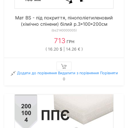
Мат BS - під покриття, пінополіетиленовий
(хімічно спінени) білий р.3*100*200см
(bs2140000005)
713
ГРН
( 16.20 $ | 14.26 € )
Додати до порівняння
Видалити з порiвняння
Порівняти
0