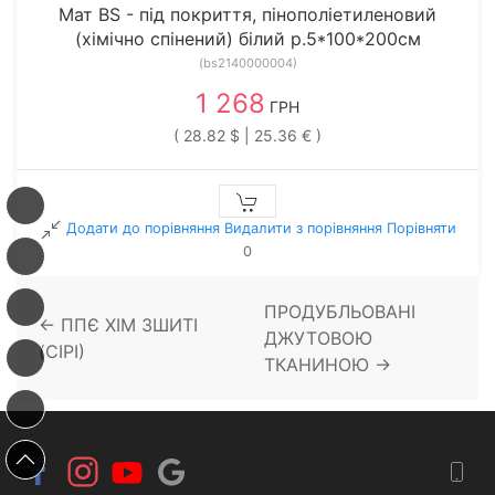
Мат BS - під покриття, пінополіетиленовий
(хімічно спінений) білий р.5*100*200см
(bs2140000004)
1 268
ГРН
( 28.82 $ | 25.36 € )
Додати до порівняння
Видалити з порiвняння
Порівняти
0
ПРОДУБЛЬОВАНІ
← ППЄ ХІМ ЗШИТІ
ДЖУТОВОЮ
(СІРІ)
ТКАНИНОЮ →