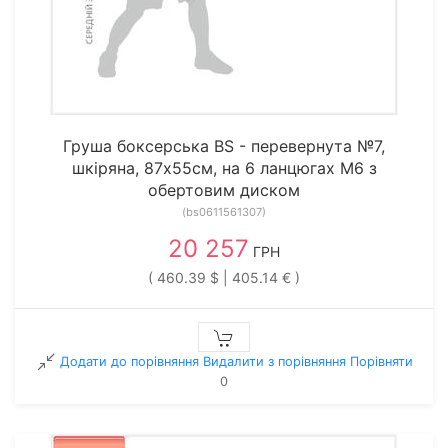
Груша боксерська BS - перевернута №7,
шкіряна, 87х55см, на 6 ланцюгах М6 з
обертовим диском
(bs0611561307)
20 257
ГРН
( 460.39 $ | 405.14 € )
Додати до порівняння
Видалити з порiвняння
Порівняти
0