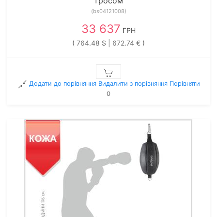
тросом
(bs04121008)
33 637
ГРН
( 764.48 $ | 672.74 € )
Додати до порівняння
Видалити з порiвняння
Порівняти
0