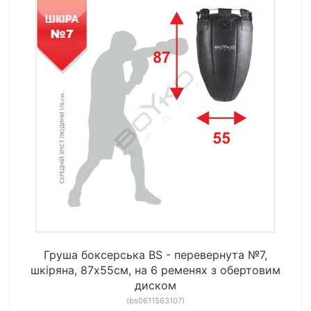
Груша боксерська BS - перевернута №7,
шкіряна, 87х55см, на 6 ременях з обертовим
диском
(bs0611563107)