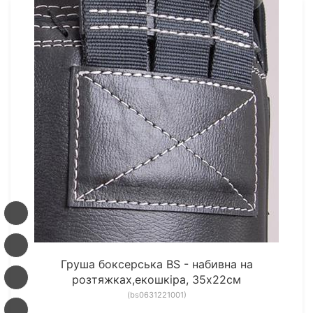
Груша боксерська BS - набивна на
розтяжках,екошкіра, 35х22см
(bs0631221001)