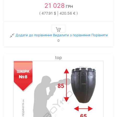
21 028
ГРН
( 477.91 $ | 420.56 € )
Додати до порівняння
Видалити з порiвняння
Порівняти
0
top