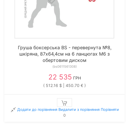
Груша боксерська BS - перевернута №8,
шкіряна, 87х64,4см на 6 ланцюгах М6 з
обертовим диском
(bs0611561308)
22 535
ГРН
( 512.16 $ | 450.70 € )
Додати до порівняння
Видалити з порiвняння
Порівняти
0