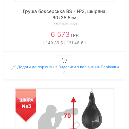
Груша боксерська BS - №2, шкіряна,
60х35,5см
(bs0611351002)
6 573
ГРН
( 149.39 $ | 131.46 € )
Додати до порівняння
Видалити з порiвняння
Порівняти
0