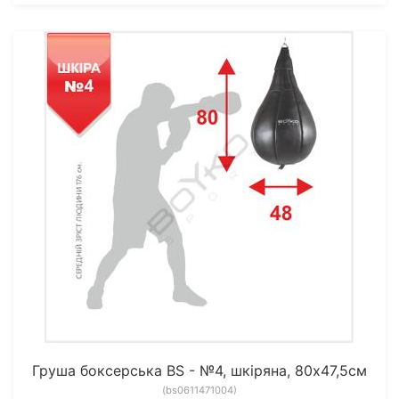
Груша боксерська BS - №4, шкіряна, 80х47,5см
(bs0611471004)