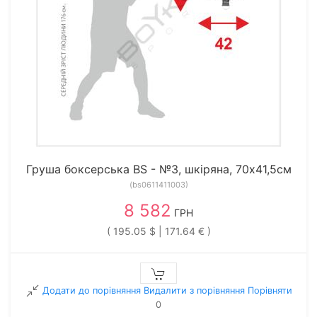
Груша боксерська BS - №3, шкіряна, 70х41,5см
(bs0611411003)
8 582
ГРН
( 195.05 $ | 171.64 € )
Додати до порівняння
Видалити з порiвняння
Порівняти
0