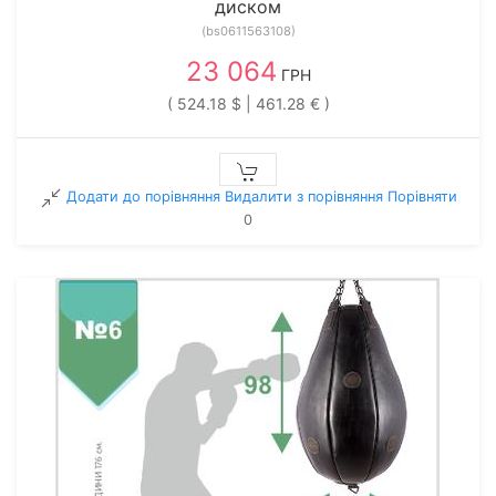
диском
(bs0611563108)
23 064
ГРН
( 524.18 $ | 461.28 € )
Додати до порівняння
Видалити з порiвняння
Порівняти
0