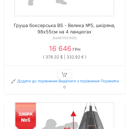
Груша боксерська BS - Велика №5, шкіряна,
98х55см на 4 ланцюгах
(bs0611551005)
16 646
ГРН
( 378.32 $ | 332.92 € )
Додати до порівняння
Видалити з порiвняння
Порівняти
0