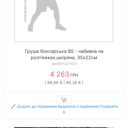
Груша боксерська BS - набивна на
розтяжках,шкіряна, 35х22см
(bs0631221002)
4 263
ГРН
( 96.89 $ | 85.26 € )
Додати до порівняння
Видалити з порiвняння
Порівняти
0