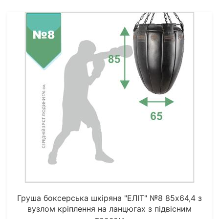
Груша боксерська шкіряна "ЕЛІТ" №8 85х64,4 з
вузлом кріплення на ланцюгах з підвісним