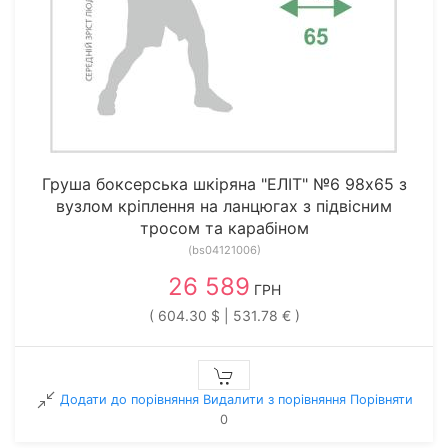
Груша боксерська шкіряна "ЕЛІТ" №6 98х65 з
вузлом кріплення на ланцюгах з підвісним
тросом та карабіном
(bs04121006)
26 589
ГРН
( 604.30 $ | 531.78 € )
Додати до порівняння
Видалити з порiвняння
Порівняти
0