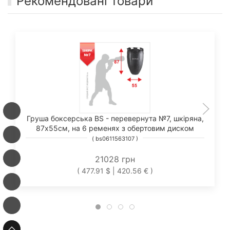
Рекомендовані товари
Груша боксерська шкіряна "ЕЛІТ" №8 85х64,4 з
вузлом кріплення на ланцюгах з підвісним тросом
( bs04121008 )
33637 грн
( 764.48 $ | 672.74 € )