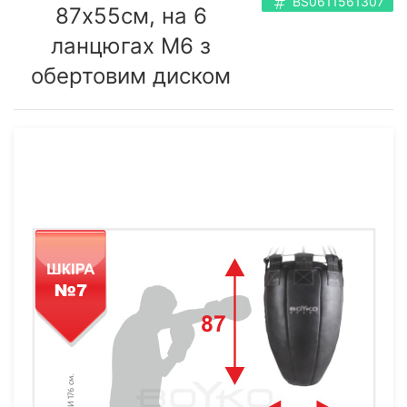
BS0611561307
87х55см, на 6
ланцюгах М6 з
обертовим диском