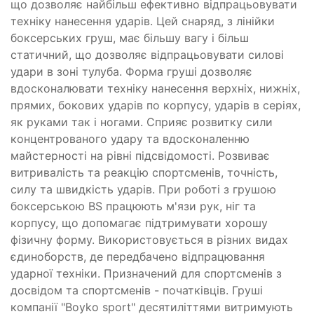
що дозволяє найбільш ефективно відпрацьовувати
техніку нанесення ударів. Цей снаряд, з лінійки
боксерських груш, має більшу вагу і більш
статичний, що дозволяє відпрацьовувати силові
удари в зоні тулуба. Форма груші дозволяє
вдосконалювати техніку нанесення верхніх, нижніх,
прямих, бокових ударів по корпусу, ударів в серіях,
як руками так і ногами. Сприяє розвитку сили
концентрованого удару та вдосконаленню
майстерності на рівні підсвідомості. Розвиває
витривалість та реакцію спортсменів, точність,
силу та швидкість ударів. При роботі з грушою
боксерською BS працюють м'язи рук, ніг та
корпусу, що допомагає підтримувати хорошу
фізичну форму. Використовується в різних видах
єдиноборств, де передбачено відпрацювання
ударної техніки. Призначений для спортсменів з
досвідом та спортсменів - початківців. Груші
компанії "Boyko sport" десятиліттями витримують