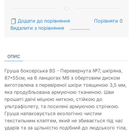
Додати до порівняння
Порівняти
0
Видалити з порiвняння
ОПИС
Груша боксерська BS - Перевернута №7, шкіряна,
87*55см, на 6 ланцюгах М6 з обертовим диском
виготовлена з перевіреної шкіри товщиною 3,5 мм,
яка продубльована армуючою тканиною. Шви
прошиті двічі міцною ниткою, стійкою до
ультрафіолету, та посилені армуючою стрічкою.
Груша напаковується екологічно чистим
текстильним клаптем, який не збивається під час
ударів та за щільністю подібний до людського тіла,