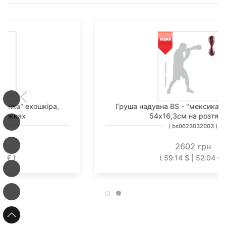
Груша надувна BS - "мексиканка" екошкіра,
54х16,3см на розтяжках
( bs0623032003 )
2602 грн
( 59.14 $ | 52.04 € )