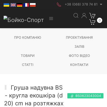
+38 (068) 378 74 81
0
ПРО КОМПАНІЮ
ПРОЕКТУВАННЯ
ЗАЛІВ
ТОВАРИ
ФОТО ВІДЕО
СТАТТІ
КОНТАКТИ
Груша надувна BS
- кругла екошкіра (d
BS0623043004
20) cm на розтяжках