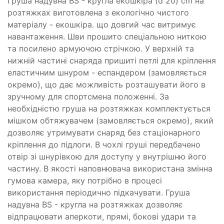
Груша надувна BS - кругла екошкіра (d 20) cm на
розтяжках виготовлена з екологічно чистого
матеріалу - екошкіра. що довгий час витримує
навантаження. Шви прошито спеціальною ниткою
та посилено армуючою стрічкою. У верхній та
нижній частині снаряда пришиті петлі для кріплення
еластичним шнуром - еспандером (замовляється
окремо), що дає можливість розташувати його в
зручному для спортсмена положенні. За
необхідністю груша на розтяжках комплектується
мішком обтяжувачем (замовляється окремо), який
дозволяє утримувати снаряд без стаціонарного
кріплення до підлоги. В чохлі груші передбачено
отвір зі шнурівкою для доступу у внутрішню його
частину. В якості наповнювача використана змінна
гумова камера, яку потрібно в процесі
використання періодично підкачувати. Груша
надувна BS - кругла на розтяжках дозволяє
відпрацювати аперкоти, прямі, бокові удари та