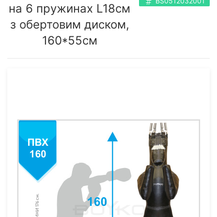
BS0512032001
на 6 пружинах L18cм
з обертовим диском,
160*55см