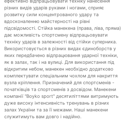
ефективно відпрацьовувати техніку нанесення
різних видів ударів руками і ногами, сприяє
розвитку сили концентрованого удару та
вдосконаленню майстерності на рівні
підсвідомості. Стійка манекена (права, ліва, пряма)
дає можливість спортсмену відпрацьовувати
техніку ударів в залежності від стійки суперника.
Використовується в різних видах єдиноборств у
яких передбачено відпрацювання ударної техніки,
як в залах, так і на вулиці. Для використання під
відкритим небом, манекен необхідно додатково
комплектувати спеціальним чохлом для накриття
вузла кріплення. Призначений для спортсменів -
початківців та спортсменів з досвідом. Манекени
компанії "Boyko sport" десятиліттями витримують
дуже високу інтенсивність тренувань в різних
залах України та за її межами. Наші манекени
служитимуть вам довго і надійно.