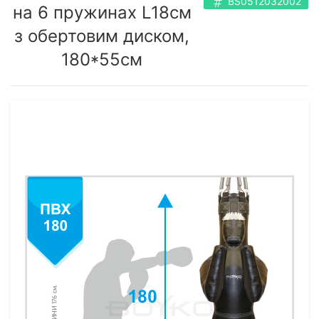
BS0512032002
на 6 пружинах L18cм
з обертовим диском,
180*55см