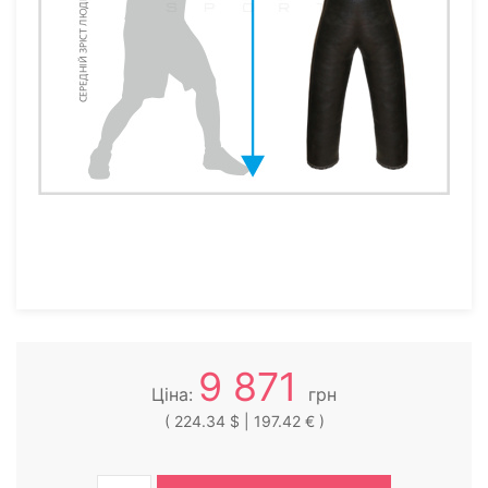
9 871
Ціна:
грн
( 224.34 $ | 197.42 € )