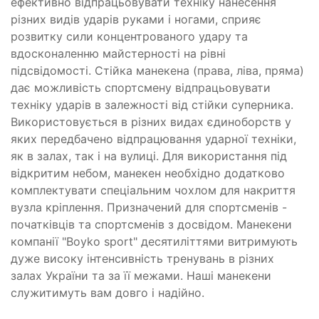
ефективно відпрацьовувати техніку нанесення
різних видів ударів руками і ногами, сприяє
розвитку сили концентрованого удару та
вдосконаленню майстерності на рівні
підсвідомості. Стійка манекена (права, ліва, пряма)
дає можливість спортсмену відпрацьовувати
техніку ударів в залежності від стійки суперника.
Використовується в різних видах єдиноборств у
яких передбачено відпрацювання ударної техніки,
як в залах, так і на вулиці. Для використання під
відкритим небом, манекен необхідно додатково
комплектувати спеціальним чохлом для накриття
вузла кріплення. Призначений для спортсменів -
початківців та спортсменів з досвідом. Манекени
компанії "Boyko sport" десятиліттями витримують
дуже високу інтенсивність тренувань в різних
залах України та за її межами. Наші манекени
служитимуть вам довго і надійно.