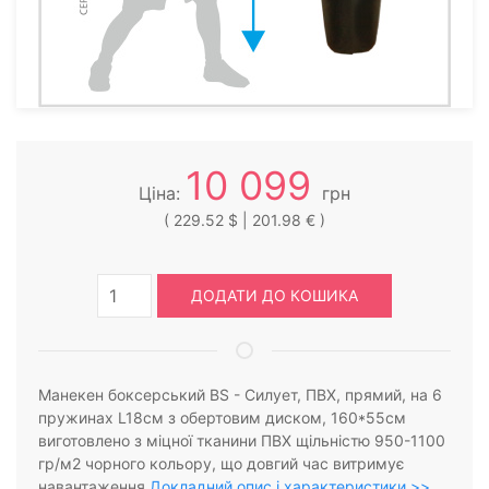
10 099
Ціна:
грн
( 229.52 $ | 201.98 € )
ДОДАТИ ДО КОШИКА
Манекен боксерський BS - Силует, ПВХ, прямий, на 6
пружинах L18cм з обертовим диском, 160*55см
виготовлено з міцної тканини ПВХ щільністю 950-1100
гр/м2 чорного кольору, що довгий час витримує
навантаження
Докладний опис і характеристики >>