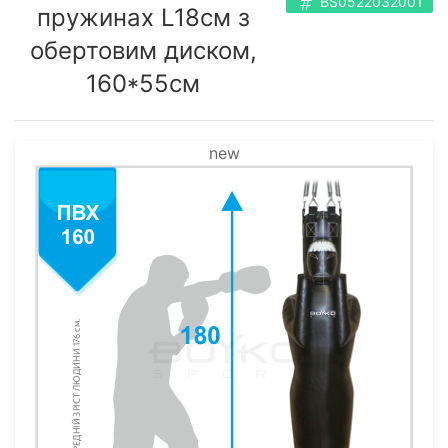
BS0522032001
пружинах L18cм з
обертовим диском,
160*55см
new