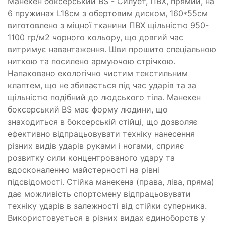
Манекен боксерський BS - Силует, ПВХ, прямий, на
6 пружинах L18cм з обертовим диском, 160*55см
виготовлено з міцної тканини ПВХ щільністю 950-
1100 гр/м2 чорного кольору, що довгий час
витримує навантаження. Шви прошито спеціальною
ниткою та посилено армуючою стрічкою.
Напаковано екологічно чистим текстильним
клаптем, що не збивається під час ударів та за
щільністю подібний до людського тіла. Манекен
боксерський BS має форму людини, що
знаходиться в боксерській стійці, що дозволяє
ефективно відпрацьовувати техніку нанесення
різних видів ударів руками і ногами, сприяє
розвитку сили концентрованого удару та
вдосконаленню майстерності на рівні
підсвідомості. Стійка манекена (права, ліва, пряма)
дає можливість спортсмену відпрацьовувати
техніку ударів в залежності від стійки суперника.
Використовується в різних видах єдиноборств у