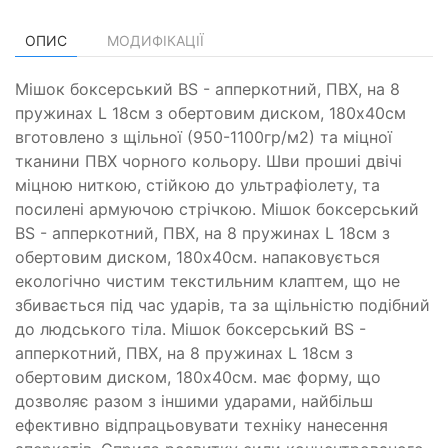
ОПИС
МОДИФІКАЦІЇ
Мішок боксерський BS - апперкотний, ПВХ, на 8
пружинах L 18см з обертовим диском, 180х40см
вготовлено з щільної (950-1100гр/м2) та міцної
тканини ПВХ чорного кольору. Шви прошиі двічі
міцною ниткою, стійкою до ультрафіолету, та
посилені армуючою стрічкою. Мішок боксерський
BS - апперкотний, ПВХ, на 8 пружинах L 18см з
обертовим диском, 180х40см. напаковується
екологічно чистим текстильним клаптем, що не
збивається під час ударів, та за щільністю подібний
до людського тіла. Мішок боксерський BS -
апперкотний, ПВХ, на 8 пружинах L 18см з
обертовим диском, 180х40см. має форму, що
дозволяє разом з іншими ударами, найбільш
ефективно відпрацьовувати техніку нанесення