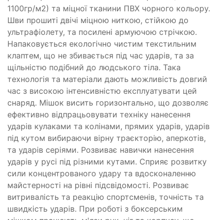
1100гр/м2) та міцної тканини ПВХ чорного кольору.
Шви прошиті двічі міцною ниткою, стійкою до
ультрафіолету, та посилені армуючою стрічкою.
Напаковується екологічно чистим текстильним
клаптем, що не збивається під час ударів, та за
щільністю подібний до людського тіла. Така
технологія та матеріали дають можливість довгий
час з високою інтенсивністю експлуатувати цей
снаряд. Мішок висить горизонтально, що дозволяє
ефективно відпрацьовувати техніку нанесення
ударів кулаками та колінами, прямих ударів, ударів
під кутом вибираючи вірну траєкторію, аперкотів,
та ударів серіями. Розвиває навички нанесення
ударів у русі під різними кутами. Сприяє розвитку
сили концентрованого удару та вдосконаленню
майстерності на рівні підсвідомості. Розвиває
витривалість та реакцію спортсменів, точність та
швидкість ударів. При роботі з боксерським