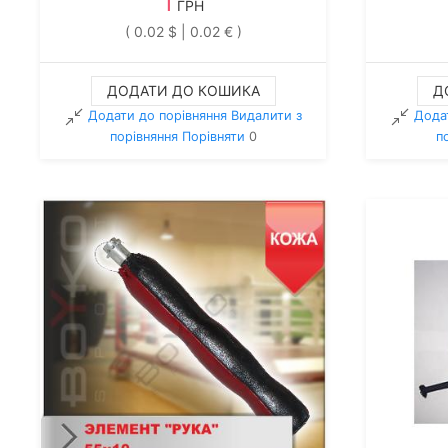
1
ГРН
( 0.02 $ | 0.02 € )
ДОДАТИ ДО КОШИКА
Д
Додати до порівняння
Видалити з
Дода
порiвняння
Порівняти
0
п