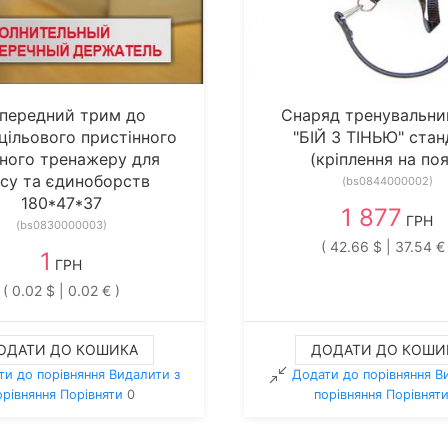
передний трим до
Снаряд тренувальни
цільового пристінного
"БІЙ З ТІНЬЮ" стан
ного тренажеру для
(кріплення на поя
су та єдиноборств
(bs0844000002)
180*47*37
1 877
ГРН
(bs0830000003)
( 42.66 $ | 37.54 € 
1
ГРН
( 0.02 $ | 0.02 € )
ОДАТИ ДО КОШИКА
ДОДАТИ ДО КОШИ
ти до порівняння
Видалити з
Додати до порівняння
В
орiвняння
Порівняти
0
порiвняння
Порівнят