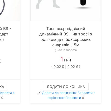
й BS -
Тренажер підвісний
дарт
динамічний BS - на тросі з
с)
роліком для боксерських
снарядів, L5м
(bs0813300005)
1
ГРН
)
( 0.02 $ | 0.02 € )
КА
ДОДАТИ ДО КОШИКА
идалити з
Додати до порівняння
Видалити з
и
0
порiвняння
Порівняти
0