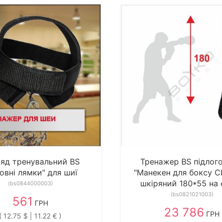
яд тренувальний BS
Тренажер BS підлого
овні лямки" для шиї
"Манекен для боксу 
шкіряний 180*55 на 
(bs0844000003)
(bs0821021003)
561
ГРН
23 786
ГРН
( 12.75 $ | 11.22 € )