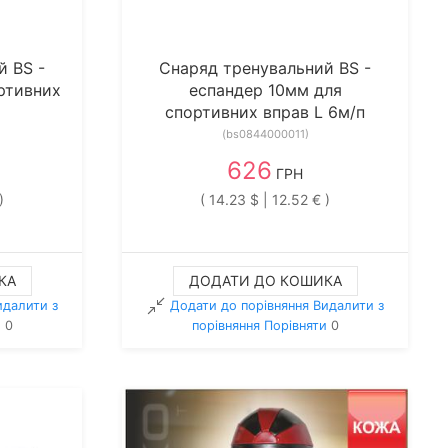
й BS -
Снаряд тренувальний BS -
ртивних
еспандер 10мм для
спортивних вправ L 6м/п
(bs0844000011)
626
ГРН
)
( 14.23 $ | 12.52 € )
КА
ДОДАТИ ДО КОШИКА
идалити з
Додати до порівняння
Видалити з
и
0
порiвняння
Порівняти
0