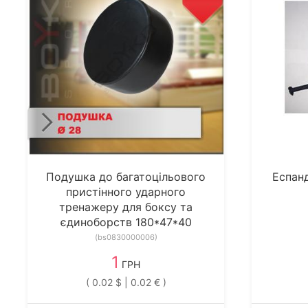
Подушка до багатоцільового
Еспан
пристінного ударного
тренажеру для боксу та
єдиноборств 180*47*40
(bs0830000006)
1
ГРН
( 0.02 $ | 0.02 € )