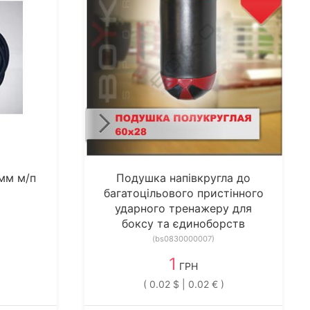
мм м/п
Подушка напівкругла до
багатоцільового пристінного
ударного тренажеру для
боксу та єдиноборств
(bs0830000007)
1
ГРН
( 0.02 $ | 0.02 € )