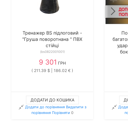
Тренажер BS підлоговий -
По
"Груша поворотнана " ПВХ
багато
стійці
удар
бок
(bs0822001001)
9 301
ГРН
( 211.39 $ | 186.02 € )
ДОДАТИ ДО КОШИКА
Д
Додати до порівняння
Видалити з
Дода
порiвняння
Порівняти
0
п