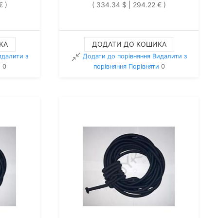
€ )
( 334.34 $ | 294.22 € )
КА
ДОДАТИ ДО КОШИКА
идалити з
Додати до порівняння
Видалити з
и
0
порiвняння
Порівняти
0