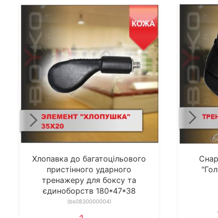
Хлопавка до багатоцільового
Снар
пристінного ударного
"Гол
тренажеру для боксу та
єдиноборств 180*47*38
(bs0830000004)