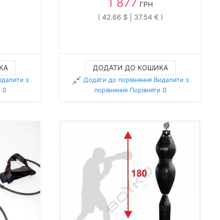
1 877
ГРН
( 42.66 $ | 37.54 € )
КА
ДОДАТИ ДО КОШИКА
идалити з
Додати до порівняння
Видалити з
и
0
порiвняння
Порівняти
0