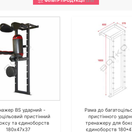
ФІЛЬТР ПРОДУКЦІЇ
(
25
)
нажер BS ударний -
Рама до багатоціль
оцільовий пристінний
пристінного ударн
оксу та єдиноборств
тренажеру для бок
180х47х37
єдиноборств 180*4