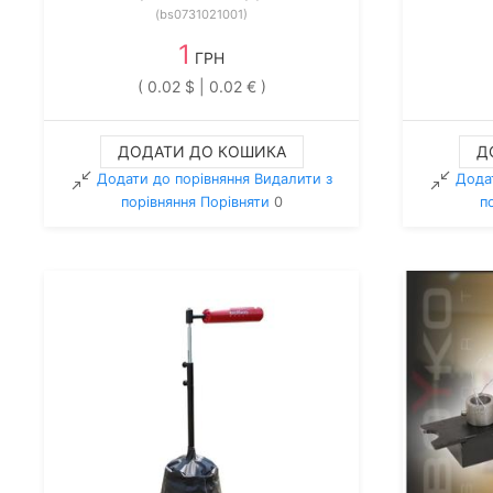
(bs0731021001)
1
ГРН
( 0.02 $ | 0.02 € )
ДОДАТИ ДО КОШИКА
Д
Додати до порівняння
Видалити з
Дода
порiвняння
Порівняти
0
п