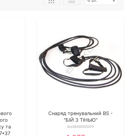
ового
Снаряд тренувальний BS -
ого
"БІЙ З ТІНЬЮ"
су та
(bs0844000001)
7*37