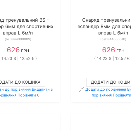
д тренувальний BS -
Снаряд тренувальни
ер 6мм для спортивних
еспандер 8мм для спо
вправ L 6м/п
вправ L 6м/п
(bs0844000009)
(bs0844000010)
626
626
ГРН
ГРН
( 14.23 $ | 12.52 € )
( 14.23 $ | 12.52 € 
ОДАТИ ДО КОШИКА
ДОДАТИ ДО КОШИ
ти до порівняння
Видалити з
Додати до порівняння
В
орiвняння
Порівняти
0
порiвняння
Порівнят