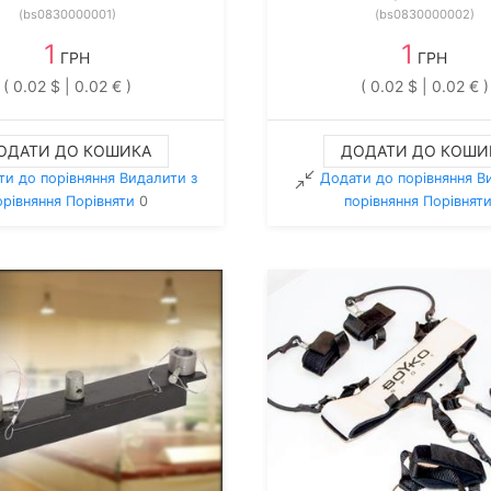
(bs0830000001)
(bs0830000002)
1
1
ГРН
ГРН
( 0.02 $ | 0.02 € )
( 0.02 $ | 0.02 € )
ОДАТИ ДО КОШИКА
ДОДАТИ ДО КОШИ
ти до порівняння
Видалити з
Додати до порівняння
В
орiвняння
Порівняти
0
порiвняння
Порівнят