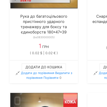
Рука до багатоцільового
Снаря
пристінного ударного
еспанд
тренажеру для боксу та
єдиноборств 180*47*39
(bs0830000005)
1
ГРН
( 0.02 $ | 0.02 € )
ДОДАТИ ДО КОШИКА
Д
Додати до порівняння
Видалити з
Дода
порiвняння
Порівняти
0
п