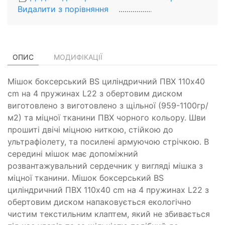
Видалити з порiвняння
ОПИС
МОДИФІКАЦІЇ
Мішок боксерський BS циліндричний ПВХ 110х40
cm на 4 пружинах L22 з обертовим диском
виготовлено з виготовлено з щільної (959-1100гр/
м2) та міцної тканини ПВХ чорного кольору. Шви
прошиті двічі міцною ниткою, стійкою до
ультрафіолету, та посилені армуючою стрічкою. В
середині мішок має допоміжний
розвантажувальний сердечник у вигляді мішка з
міцної тканини. Мішок боксерський BS
циліндричний ПВХ 110х40 cm на 4 пружинах L22 з
обертовим диском напаковується екологічно
чистим текстильним клаптем, який не збивається