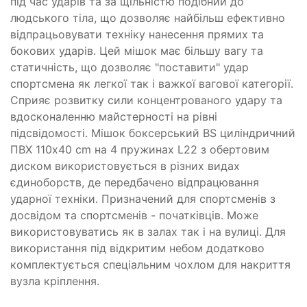
під час ударів та за щільністю подібний до
людського тіла, що дозволяє найбільш ефективно
відпрацьовувати техніку нанесення прямих та
бокових ударів. Цей мішок має більшу вагу та
статичність, що дозволяє "поставити" удар
спортсмена як легкої так і важкої вагової категорії.
Сприяє розвитку сили концентрованого удару та
вдосконаленню майстерності на рівні
підсвідомості. Мішок боксерський BS циліндричний
ПВХ 110х40 cm на 4 пружинах L22 з обертовим
диском використовується в різних видах
єдиноборств, де передбачено відпрацювання
ударної техніки. Призначений для спортсменів з
досвідом та спортсменів - початківців. Може
використовуватись як в залах так і на вулиці. Для
використання під відкритим небом додатково
комплектується спеціальним чохлом для накриття
вузла кріплення.