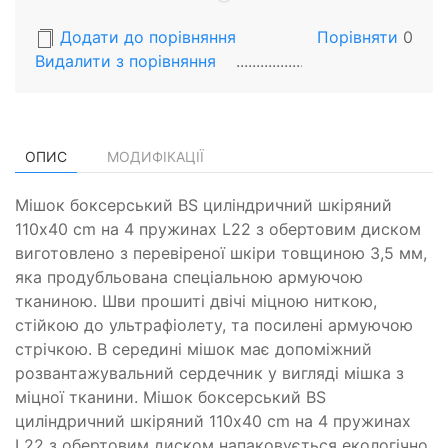
Додати до порівняння
Порівняти
0
Видалити з порiвняння
ОПИС
МОДИФІКАЦІЇ
Мішок боксерський BS циліндричний шкіряний
110х40 cm на 4 пружинах L22 з обертовим диском
виготовлено з перевіреної шкіри товщиною 3,5 мм,
яка продубльована спеціальною армуючою
тканиною. Шви прошиті двічі міцною ниткою,
стійкою до ультрафіолету, та посилені армуючою
стрічкою. В середині мішок має допоміжний
розвантажувальний сердечник у вигляді мішка з
міцної тканини. Мішок боксерський BS
циліндричний шкіряний 110х40 cm на 4 пружинах
L22 з обертовим диском напаковується екологічно