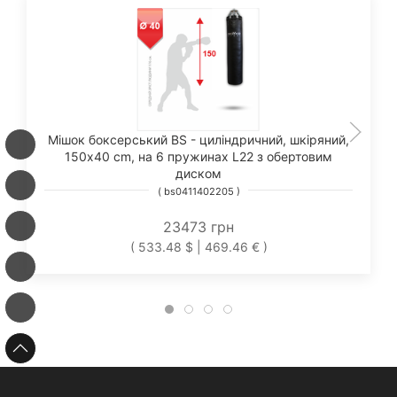
Мішок боксерський BS - циліндричний, шкіряний,
150х40 cm, на 6 пружинах L22 з обертовим
диском
( bs0411402205 )
23473 грн
( 533.48 $ | 469.46 € )