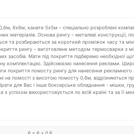
0,6м, 6х6м, канати 5х5м – спеціально розроблені компа
сних матеріалів. Основа рингу – металеві конструкції, 
ся та розбираються за короткий проміжок часу та мін
криття рингу – виготовлене методом термосварки з міц
их засобів. Мати під покриття підберемо необхідної щіл
вну комплектацію. Здійснюємо нанесення реклами. Широк
и покриття помосту рингу для нанесення рекламного 
ні на помості з висотою помосту 0,6м. відрізняються п
ати для Вас і інше боксерське обладнання - мішки, груш
а з успіхом використовується по всій країні та за її м
6 х 6 х 0,6