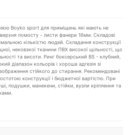
нією Boyko sport для приміщень які мають не
поверхня помосту - листи фанери 16мм. Складові
імальною кількістю людей. Складання конструкції
ної, нековзкої тканини ПВХ високої щільності, що
ьності та висоти. Ринг боксерський BS - клубний,
ий діапазон кольорів і хороша адгезія зі
зображення стійкого до стирання. Рекомендовані
ростотою конструкції і бюджетної вартістю. При
і, подушки, манекени, стійки, вузли кріплення та
ежами.