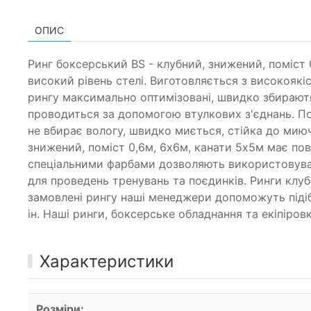
ОПИС
Ринг боксерський BS - клубний, знижений, поміст 
високий рівень стелі. Виготовляється з високоякі
рингу максимально оптимізовані, швидко збирають
проводиться за допомогою втулкових з'єднань. По
не вбирає вологу, швидко миється, стійка до миюч
знижений, поміст 0,6м, 6х6м, канати 5х5м має по
спеціальними фарбами дозволяють використовуват
для проведень тренувань та поєдинків. Ринги клуб
замовлені рингу наші менеджери допоможуть підібр
ін. Наші ринги, боксерське обладнання та екіпіровк
Характеристики
Розміри: