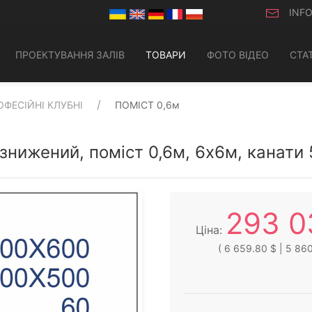
INF
ПРОЕКТУВАННЯ ЗАЛІВ
ТОВАРИ
ФОТО ВІДЕО
СТАТ
ОФЕСІЙНІ КЛУБНІ
ПОМІСТ 0,6м
 знижений, поміст 0,6м, 6х6м, канати
293 0
Ціна:
( 6 659.80 $ | 5 860