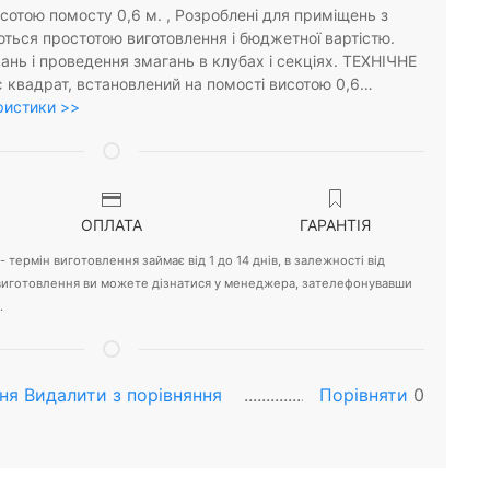
исотою помосту 0,6 м. , Розроблені для приміщень з
ються простотою виготовлення і бюджетної вартістю.
нь і проведення змагань в клубах і секціях. ТЕХНІЧНЕ
є квадрат, встановлений на помості висотою 0,6…
ристики >>
ОПЛАТА
ГАРАНТІЯ
 термін виготовлення займає від 1 до 14 днів, в залежності від
 виготовлення ви можете дізнатися у менеджера, зателефонувавши
.
ня
Видалити з порiвняння
Порівняти
0