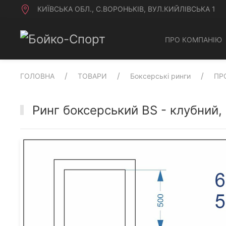
КИЇВСЬКА ОБЛ., С.ВОРОНЬКІВ, ВУЛ.КИЙЛІВСЬКА 1
ПРО КОМПАНІЮ
ГОЛОВНА
ТОВАРИ
Боксерські ринги
ПР
Ринг боксерський BS - клубний,