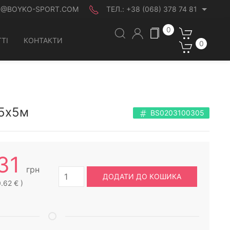
O@BOYKO-SPORT.COM
ТЕЛ.:
+38 (068) 378 74 81
0
ТІ
КОНТАКТИ
0
 5х5м
BS0203100305
31
грн
ДОДАТИ ДО КОШИКА
.62 € )