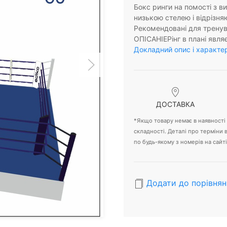
Бокс ринги на помості з в
низькою стелею і відрізня
Рекомендовані для тренува
ОПІСАНІЕРінг в плані явля
Докладний опис і характе
ДОСТАВКА
*Якщо товару немає в наявності -
складності. Деталі про терміни
по будь-якому з номерів на сайті
Додати до порівнян