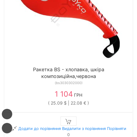
Ракетка BS - хлопавка, шкіра
композиційна,червона
(bs3030302000)
1 104
ГРН
( 25.09 $ | 22.08 € )
Додати до порівняння
Видалити з порiвняння
Порівняти
0