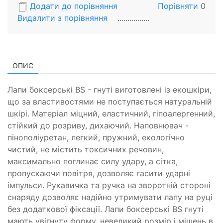
Додати до порівняння
Порівняти
0
Видалити з порiвняння
ОПИС
Лапи боксерські BS - гнуті виготовлені із екошкіри,
що за властивостями не поступається натуральній
шкірі. Матеріал міцний, еластичний, гіпоалергенний,
стійкий до розриву, дихаючий. Наповнювач -
пінополіуретан, легкий, пружний, екологічно
чистий, не містить токсичних речовин,
максимально поглинає силу удару, а сітка,
пропускаючи повітря, дозволяє гасити ударні
імпульси. Рукавичка та ручка на зворотній стороні
снаряду дозволяє надійно утримувати лапу на руці
без додаткової фіксації. Лапи боксерські BS гнуті
мають увігнуту форму, невеликий розмір і мішень в