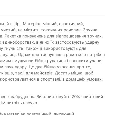
ній шкірі. Матеріал міцний, еластичний,
о чистий, не містить токсичних речовин. Зручна
д. Ракетка призначена для відпрацювання точних,
х єдиноборствах, в яких їх застосовують ударну
у гнучкість, також її використовують для
на вулиці. Однак для тренувань з ракеткою потрібен
 самим змушуючи бійця рухатися і наносити удари
 звук удару. Це дає бійцю уявлення про те,
івців, так і для майстрів. Досить міцна, щоб
користовуватися в спортзалі, в домашніх умовах,
авніх забруднень. Використовуйте 20% спиртовий
ім витріть насухо.
ійна матеріал довговічний, дихаючий,