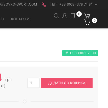
O@BOYKO-SPORT.COM
ТЕЛ.:
+38 (068) 378 74 81
0
ТІ
КОНТАКТИ
0
BS3030302000
4
грн
ДОДАТИ ДО КОШИКА
 € )