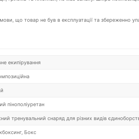
а умови, що товар не був в експлуатації та збереженно
не екипірування
омпозиційна
ий
ий пінополіуретан
ний тренувальний снаряд для різних видів єдиноборст
кбоксинг, Бокс