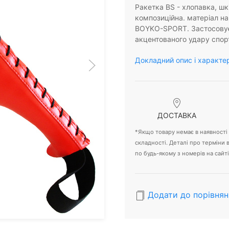
Ракетка BS - хлопавка, шк
композиційна. матеріал на
BOYKO-SPORT. Застосовуєт
акцентованого удару спор
Докладний опис і характе
ДОСТАВКА
*Якщо товару немає в наявності -
складності. Деталі про терміни
по будь-якому з номерів на сайті
Додати до порівнян