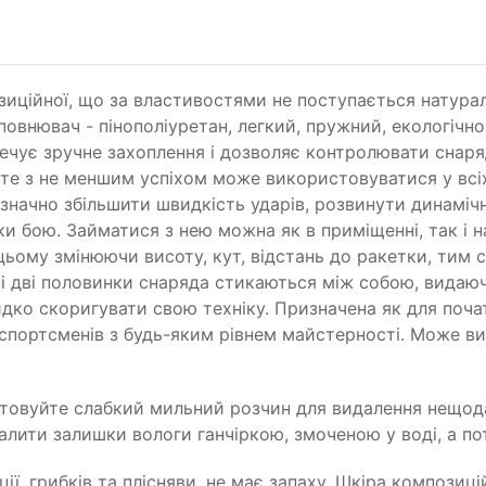
зиційної, що за властивостями не поступається натураль
повнювач - пінополіуретан, легкий, пружний, екологічн
печує зручне захоплення і дозволяє контролювати снаря
роте з не меншим успіхом може використовуватися у всі
значно збільшити швидкість ударів, розвинути динамічн
ки бою. Займатися з нею можна як в приміщенні, так і 
 цьому змінюючи висоту, кут, відстань до ракетки, тим
і дві половинки снаряда стикаються між собою, видаючи
дко скоригувати свою техніку. Призначена як для початк
спортсменів з будь-яким рівнем майстерності. Може ви
товуйте слабкий мильний розчин для видалення нещод
алити залишки вологи ганчіркою, змоченою у воді, а пот
ї, грибків та плісняви, не має запаху. Шкіра композиц