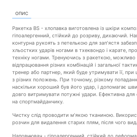
ОПИС
Ракетка BS - хлопавка виготовлена із шкіри компо
гіпоалергенний, стійкий до розриву, дихаючий. На
контурна рукоять з петелькою для зап'ястя забез
хльостких ударів ногами в тхеквондо і карате, п
техніку ногами. Тренуючись з ракеткою, можливо 
відпрацювання різних комбінацій і загальної такти
тренер або партнер, який буде утримувати її, при
з різних положень. При точному, різкому попаданн
наскільки хороший був його удар, і допомагає шви
довго витримувати потужні удари. Ефективна для 
на спортмайданчику.
Чистку слід проводити м'якою тканиною. Викорис
розчин для видалення старих плям, після чого вид
Наповнювач - гіпоалергенний, стійкий до деформаці