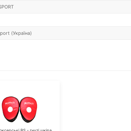
SPORT
port (Україна)
оксерські BS - гнуті шкіра