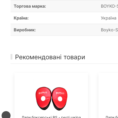
Торгова марка:
BOYKO-
Країна:
Україна
Виробник:
Boyko-S
Рекомендовані товари
Лапи боксерські BS - гнуті шкіра
Лапи б