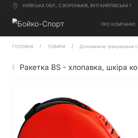
КИЇВСЬКА ОБЛ., С.ВОРОНЬКІВ, ВУЛ.КИЙЛІВСЬКА 1
ПРО КОМПАНІЮ
ГОЛОВНА
ТОВАРИ
Допопміжне тренувальне 
Ракетка BS - хлопавка, шкіра к