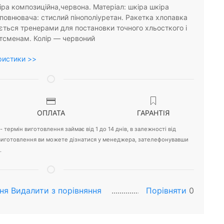
іра композиційна,червона. Матеріал: шкіра шкіра
повнювача: стислий пінополіуретан. Ракетка хлопавка
ься тренерами для постановки точного хльосткого і
тсменам. Колір — червоний
ристики >>
ОПЛАТА
ГАРАНТІЯ
 термін виготовлення займає від 1 до 14 днів, в залежності від
 виготовлення ви можете дізнатися у менеджера, зателефонувавши
.
ня
Видалити з порiвняння
Порівняти
0