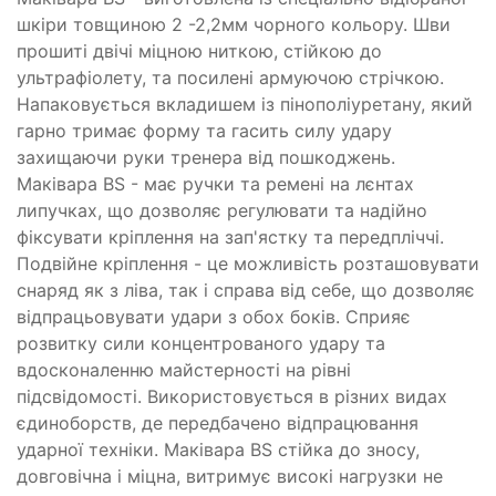
шкіри товщиною 2 -2,2мм чорного кольору. Шви
прошиті двічі міцною ниткою, стійкою до
ультрафіолету, та посилені армуючою стрічкою.
Напаковується вкладишем із пінополіуретану, який
гарно тримає форму та гасить силу удару
захищаючи руки тренера від пошкоджень.
Маківара BS - має ручки та ремені на лєнтах
липучках, що дозволяє регулювати та надійно
фіксувати кріплення на зап'ястку та передпліччі.
Подвійне кріплення - це можливість розташовувати
снаряд як з ліва, так і справа від себе, що дозволяє
відпрацьовувати удари з обох боків. Сприяє
розвитку сили концентрованого удару та
вдосконаленню майстерності на рівні
підсвідомості. Використовується в різних видах
єдиноборств, де передбачено відпрацювання
ударної техніки. Маківара BS стійка до зносу,
довговічна і міцна, витримує високі нагрузки не