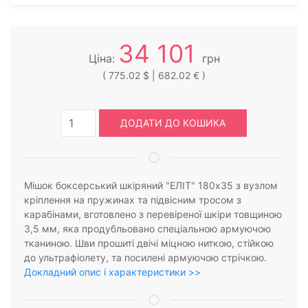
34 101
Ціна:
грн
( 775.02 $ | 682.02 € )
ДОДАТИ ДО КОШИКА
Мішок боксерський шкіряний "ЕЛІТ" 180х35 з вузлом
кріплення на пружинах та підвісним тросом з
карабінами, вготовлено з перевіреної шкіри товщиною
3,5 мм, яка продубльовано спеціальною армуючою
тканиною. Шви прошиті двічі міцною ниткою, стійкою
до ультрафіолету, та посилені армуючою стрічкою.
Докладний опис і характеристики >>