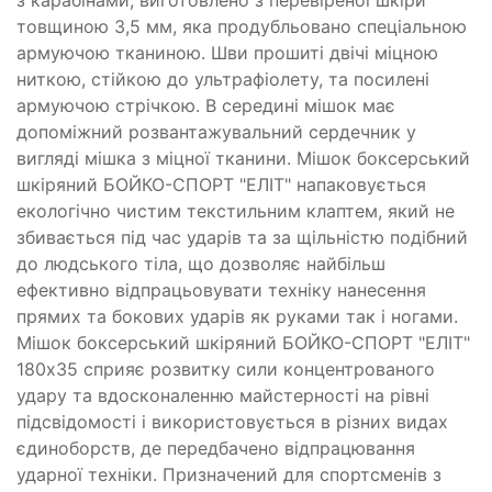
товщиною 3,5 мм, яка продубльовано спеціальною
армуючою тканиною. Шви прошиті двічі міцною
ниткою, стійкою до ультрафіолету, та посилені
армуючою стрічкою. В середині мішок має
допоміжний розвантажувальний сердечник у
вигляді мішка з міцної тканини. Мішок боксерський
шкіряний БОЙКО-СПОРТ "ЕЛІТ" напаковується
екологічно чистим текстильним клаптем, який не
збивається під час ударів та за щільністю подібний
до людського тіла, що дозволяє найбільш
ефективно відпрацьовувати техніку нанесення
прямих та бокових ударів як руками так і ногами.
Мішок боксерський шкіряний БОЙКО-СПОРТ "ЕЛІТ"
180х35 сприяє розвитку сили концентрованого
удару та вдосконаленню майстерності на рівні
підсвідомості і використовується в різних видах
єдиноборств, де передбачено відпрацювання
ударної техніки. Призначений для спортсменів з