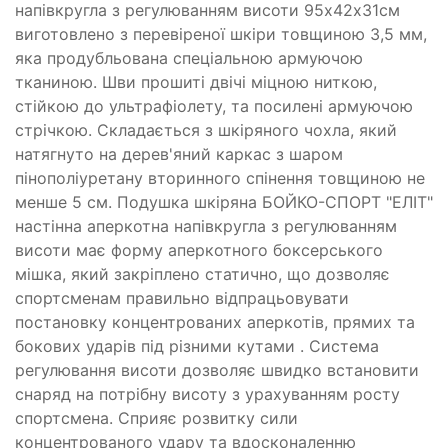
напівкругла з регулюванням висоти 95х42х31см
виготовлено з перевіреної шкіри товщиною 3,5 мм,
яка продубльована спеціальною армуючою
тканиною. Шви прошиті двічі міцною ниткою,
стійкою до ультрафіолету, та посилені армуючою
стрічкою. Складається з шкіряного чохла, який
натягнуто на дерев'яний каркас з шаром
пінополіуретану вторинного спінення товщиною не
менше 5 см. Подушка шкіряна БОЙКО-СПОРТ "ЕЛІТ"
настінна аперкотна напівкругла з регулюванням
висоти має форму аперкотного боксерського
мішка, який закріплено статично, що дозволяє
спортсменам правильно відпрацьовувати
постановку концентрованих аперкотів, прямих та
бокових ударів під різними кутами . Система
регулювання висоти дозволяє швидко встановити
снаряд на потрібну висоту з урахуванням росту
спортсмена. Сприяє розвитку сили
концентрованого удару та вдосконаленню