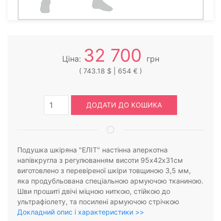
32 700
Ціна:
грн
( 743.18 $ | 654 € )
ДОДАТИ ДО КОШИКА
Подушка шкіряна "ЕЛІТ" настінна аперкотна
напівкругла з регулюванням висоти 95х42х31см
виготовлено з перевіреної шкіри товщиною 3,5 мм,
яка продубльована спеціальною армуючою тканиною.
Шви прошиті двічі міцною ниткою, стійкою до
ультрафіолету, та посилені армуючою стрічкою
Докладний опис і характеристики >>