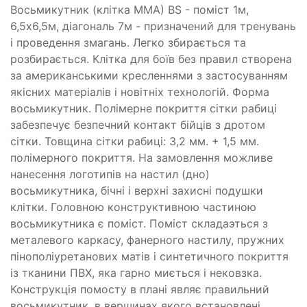
Восьмикутник (клітка ММА) BS - поміст 1м,
6,5х6,5м, діагональ 7м - призначений для тренувань
і проведення змагань. Легко збирається та
розбирається. Клітка для боїв без правил створена
за американськими кресленнями з застосуванням
якісних матеріалів і новітніх технологій. Форма
восьмикутник. Полімерне покриття сітки рабиці
забезпечує безпечний контакт бійців з дротом
сітки. Товщина сітки рабиці: 3,2 мм. + 1,5 мм.
полімерного покриття. На замовлення можливе
нанесення логотипів на настил (дно)
восьмикутника, бічні і верхні захисні подушки
клітки. Головною конструктивною частиною
восьмикутника є поміст. Поміст складаэться з
металевого каркасу, фанерного настилу, пружних
пінополіуретанових матів і синтетичного покриття
із тканини ПВХ, яка гарно миється і нековзка.
Конструкція помосту в плані являє правильний
восьмикутник, в вершинах якого встановлені