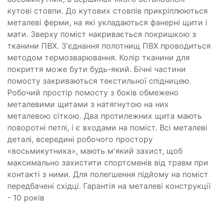
кутові стовпи. До кутових стовпів прикріплюються
металеві ферми, на які укладаються фанерні щити і
мати. Зверху поміст накривається покришкою з
тканини ПВХ. З'єднання полотнищ ПВХ проводиться
методом термозварювання. Колір тканини для
покриття може бути будь-який. Бічні частини
помосту закриваються текстильної спідницею.
Робочий простір помосту з боків обмежено
металевими щитами з натягнутою на них
металевою сіткою. Два протилежних щита мають
поворотні петлі, і є входами на поміст. Всі металеві
деталі, всередині робочого простору
«восьмикутника», мають м'який захист, щоб
максимально захистити спортсменів від травм при
контакті з ними. Для полегшення підйому на поміст
передбачені східці. Гарантія на металеві конструкції
- 10 років