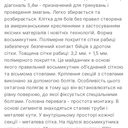
діагональ 5,4м - призначений для тренувань і
проведення змагань. Легко збирається та
розбирається. Клітка для боїв без правил створена
за американськими кресленнями з застосуванням
якісних матеріалів і новітніх технологій. Форма
восьмикутник. Полімерне покриття сітки рабиці
забезпечує безпечний контакт бійців з дротом
сітки. Товщина сітки рабиці: 3,2 мм. + 1,5 мм.
полімерного покриття. Це майданчик в основі
якого правильний восьмикутник об'єднаний сіткою
та вісьмома стовпами. Кріплення секцій з стовпами
виконано за допомогою болтів. Особливість цього
октагона полягає в тому що він встановлюэться на
рівну поверхню, до якої фіксується спеціальними
болтами. Головна перевага - простота монтажу. В
основі сигментів знаходяться сталеві труби і
металеві кути. У внутрішньому просторі кожної
секції - металева сітка. На підлозі восьмикутника