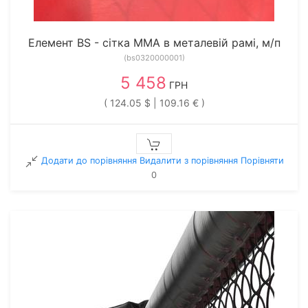
Елемент BS - сітка ММА в металевій рамі, м/п
(bs0320000001)
5 458
ГРН
( 124.05 $ | 109.16 € )
Додати до порівняння
Видалити з порiвняння
Порівняти
0