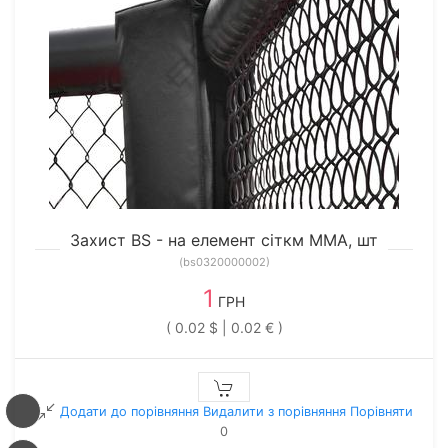
Захист BS - на елемент сіткм ММА, шт
(bs0320000002)
1
ГРН
( 0.02 $ | 0.02 € )
Додати до порівняння
Видалити з порiвняння
Порівняти
0