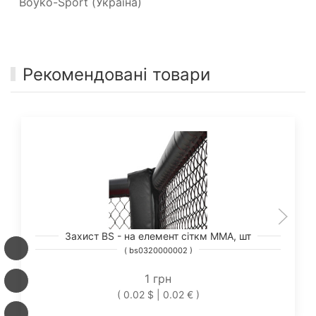
Boyko-Sport (Україна)
Рекомендовані товари
Захист BS - на елемент сіткм ММА, шт
( bs0320000002 )
1 грн
( 0.02 $ | 0.02 € )