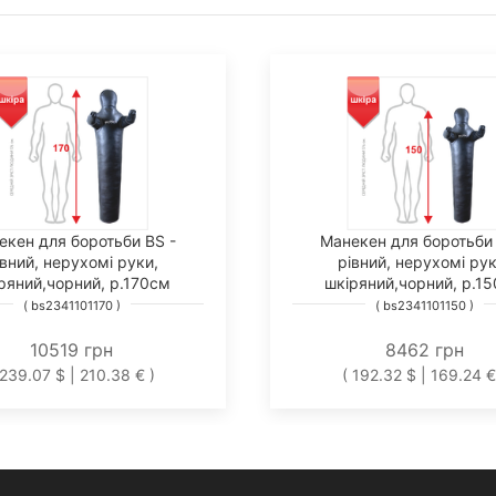
екен для боротьби BS -
Манекен для боротьби 
івний, нерухомі руки,
рівний, нерухомі рук
ряний,чорний, р.170см
шкіряний,чорний, р.1
( bs2341101170 )
( bs2341101150 )
10519 грн
8462 грн
 239.07 $ | 210.38 € )
( 192.32 $ | 169.24 €