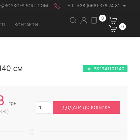
O@BOYKO-SPORT.COM
ТЕЛ.:
+38 (068) 378 74 81
0
ТІ
КОНТАКТИ
0
140 см
BS2341101140
8
грн
ДОДАТИ ДО КОШИКА
6 € )