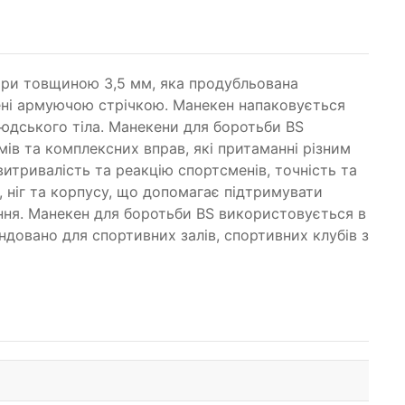
кіри товщиною 3,5 мм, яка продубльована
ені армуючою стрічкою. Манекен напаковується
людського тіла. Манекени для боротьби BS
ів та комплексних вправ, які притаманні різним
итривалість та реакцію спортсменів, точність та
, ніг та корпусу, що допомагає підтримувати
ння. Манекен для боротьби BS використовується в
ндовано для спортивних залів, спортивних клубів з