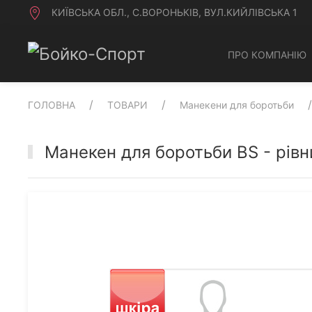
КИЇВСЬКА ОБЛ., С.ВОРОНЬКІВ, ВУЛ.КИЙЛІВСЬКА 1
ПРО КОМПАНІЮ
ГОЛОВНА
ТОВАРИ
Манекени для боротьби
Манекен для боротьби BS - рівн