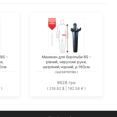
BS -
Манекен для боротьби BS -
и,
рівний, нерухомі руки,
50см
шкіряний,чорний, р.160см
( bs2341101160 )
9628 грн
 )
( 218.82 $ | 192.56 € )