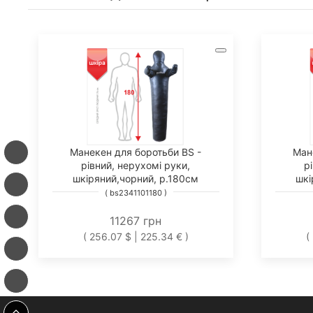
Манекен для боротьби BS -
Ман
рівний, нерухомі руки,
р
шкіряний,чорний, р.180см
шкі
( bs2341101180 )
11267 грн
( 256.07 $ | 225.34 € )
(