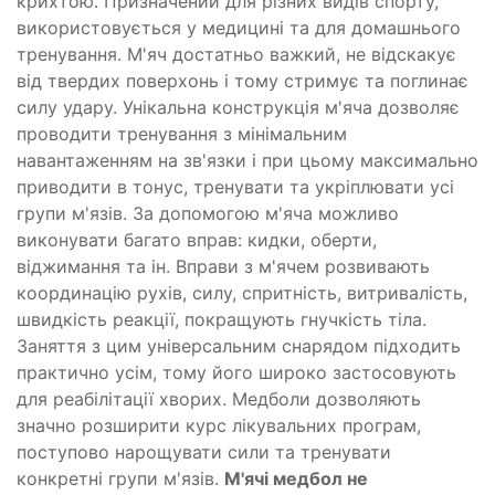
крихтою. Призначений для різних видів спорту,
використовується у медицині та для домашнього
тренування. М'яч достатньо важкий, не відскакує
від твердих поверхонь і тому стримує та поглинає
силу удару. Унікальна конструкція м'яча дозволяє
проводити тренування з мінімальним
навантаженням на зв'язки і при цьому максимально
приводити в тонус, тренувати та укріплювати усі
групи м'язів. За допомогою м'яча можливо
виконувати багато вправ: кидки, оберти,
віджимання та ін. Вправи з м'ячем розвивають
координацію рухів, силу, спритність, витривалість,
швидкість реакції, покращують гнучкість тіла.
Заняття з цим універсальним снарядом підходить
практично усім, тому його широко застосовують
для реабілітації хворих. Медболи дозволяють
значно розширити курс лікувальних програм,
поступово нарощувати сили та тренувати
конкретні групи м'язів.
М'ячі медбол не