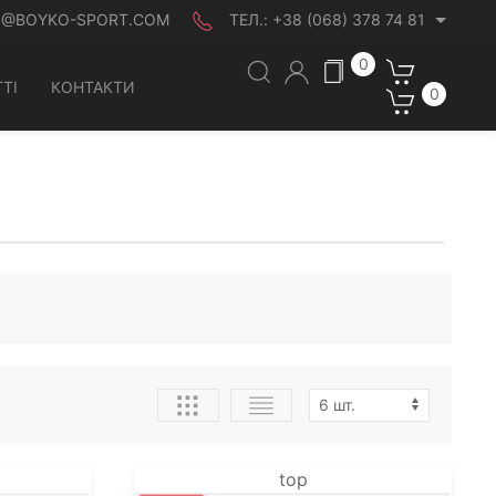
O@BOYKO-SPORT.COM
ТЕЛ.:
+38 (068) 378 74 81
0
ТІ
КОНТАКТИ
0
top