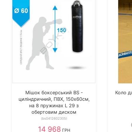
Мішок боксерський BS -
Коло д
циліндричний, ПВХ, 150х60см,
на 8 пружинах L 29 з
обертовим диском
(bs0412602305)
14 968
ГРН