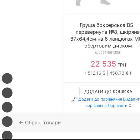
Груша боксерська BS -
перевернута №8, шкіряна
87х64,4см на 6 ланцюгах М
обертовим диском
(bs0611561308)
22 535
ГРН
( 512.16 $ | 450.70 € )
ДОДАТИ ДО КОШИКА
Додати до порівняння
Видалит
порiвняння
Порівняти
0
← Обрані товари