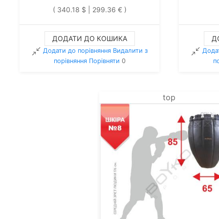
( 340.18 $ | 299.36 € )
ДОДАТИ ДО КОШИКА
Д
Додати до порівняння
Видалити з
Дода
порiвняння
Порівняти
0
п
top