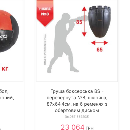
бол,
Груша боксерська BS -
орний,
перевернута №8, шкіряна,
87х64,4см, на 6 ременях з
обертовим диском
(bs0611563108)
23 064
ГРН
)