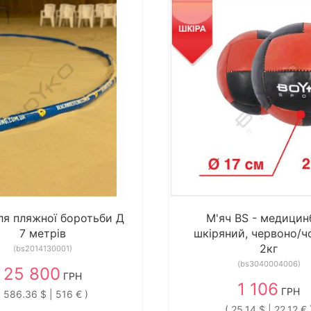
ля пляжної боротьби Д
М'яч BS - медицин
7 метрів
шкіряний, червоно/ч
2кг
(bs2014130001)
(bs3040004006)
25 800
ГРН
1 106
ГРН
( 586.36 $ | 516 € )
( 25.14 $ | 22.12 € 