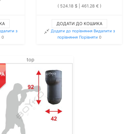
( 524.18 $ | 461.28 € )
КА
ДОДАТИ ДО КОШИКА
идалити з
Додати до порівняння
Видалити з
и
0
порiвняння
Порівняти
0
top