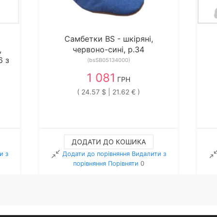
Самбетки BS - шкіряні,
,
червоно-сині, р.34
6 з
(bsSB05134000)
1 081
ГРН
( 24.57 $ | 21.62 € )
ДОДАТИ ДО КОШИКА
и з
Додати до порівняння
Видалити з
порiвняння
Порівняти
0