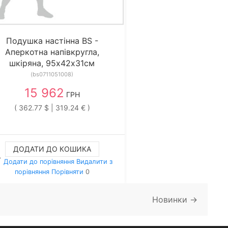
Подушка настінна BS -
Аперкотна напівкругла,
шкіряна, 95х42х31см
(bs0711051008)
15 962
ГРН
( 362.77 $ | 319.24 € )
ДОДАТИ ДО КОШИКА
Додати до порівняння
Видалити з
порiвняння
Порівняти
0
Новинки →