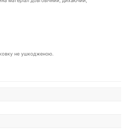
ійна матеріал довговічний, дихаючий,
паковку не ушкодженою.