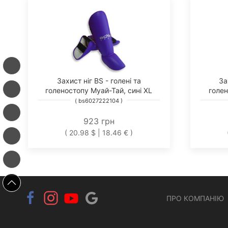
Захист ніг BS - голені та
За
голеностопу Муай-Тай, сині XL
голен
( bs6027222104 )
923 грн
( 20.98 $ | 18.46 € )
ПРО КОМПАНІЮ