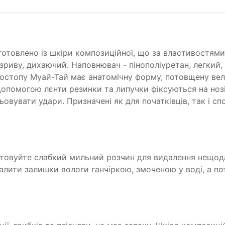
иготовлено із шкіри композиційної, що за властивостями
озриву, дихаючий. Наповнювач - пінополіуретан, легкий,
леностопу Муай-Тай має анатомічну форму, потовщену ве
опомогою лєнти резинки та липучки фіксуються на нозі,
овувати удари. Призначені як для початківців, так і сп
товуйте слабкий мильний розчин для видалення нещод
алити залишки вологи ганчіркою, змоченою у воді, а пот