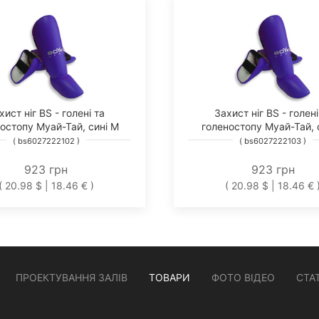
хист ніг BS - голені та
Захист ніг BS - голені
остопу Муай-Тай, сині М
голеностопу Муай-Тай, с
( bs6027222102 )
( bs6027222103 )
923 грн
923 грн
( 20.98 $ | 18.46 € )
( 20.98 $ | 18.46 € 
ПРОЕКТУВАННЯ ЗАЛІВ
ТОВАРИ
ФОТО ВІДЕО
СТАТ