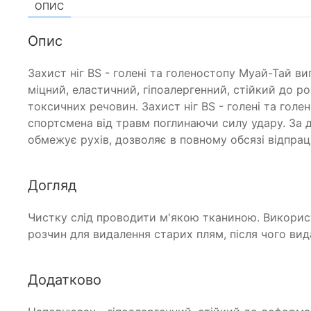
ОПИС
Опис
Захист ніг BS - голені та голеностопу Муай-Тай в
міцний, еластичний, гіпоалергенний, стійкий до р
токсичних речовин. Захист ніг BS - голені та го
спортсмена від травм поглинаючи силу удару. За д
обмежує рухів, дозволяє в повному обсязі відпраць
Догляд
Чистку слід проводити м'якою тканиною. Викорис
розчин для видалення старих плям, після чого вид
Додатково