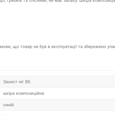
ї, грибків та плісняви, не має запаху. Шкіра композиц
умови, що товар не був в експлуатації та збережено у
Захист ніг BS
шкіра композиційна
синій