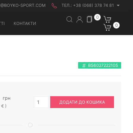
O@BOYKO-SPORT.COM
ТЕЛ.:
+38 (068) 378 74 81
0
ТІ
КОНТАКТИ
0
BS6027222105
грн
ДОДАТИ ДО КОШИКА
 € )