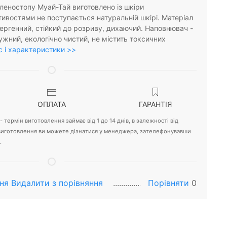
голеностопу Муай-Тай виготовлено із шкіри
тивостями не поступається натуральній шкірі. Матеріал
лергенний, стійкий до розриву, дихаючий. Наповнювач -
ружний, екологічно чистий, не містить токсичних
 і характеристики >>
ОПЛАТА
ГАРАНТІЯ
 термін виготовлення займає від 1 до 14 днів, в залежності від
 виготовлення ви можете дізнатися у менеджера, зателефонувавши
.
ня
Видалити з порiвняння
Порівняти
0