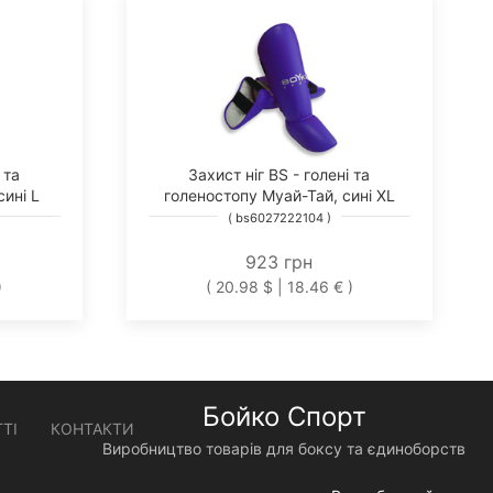
 та
Захист ніг BS - голені та
ині L
голеностопу Муай-Тай, сині XL
( bs6027222104 )
923 грн
)
( 20.98 $ | 18.46 € )
Бойко Спорт
ТІ
КОНТАКТИ
Виробництво товарів для боксу та єдиноборств