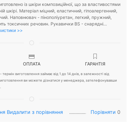
иготовлено із шкіри композиційної, що за властивостями
ій шкірі. Матеріал міцний, еластичний, гіпоалергенний,
чий. Наповнювач - пінополіуретан, легкий, пружний,
тить токсичних речовин. Рукавички BS - снарядні…
ристики >>
ОПЛАТА
ГАРАНТІЯ
 термін виготовлення займає від 1 до 14 днів, в залежності від
 виготовлення ви можете дізнатися у менеджера, зателефонувавши
.
ня
Видалити з порiвняння
Порівняти
0