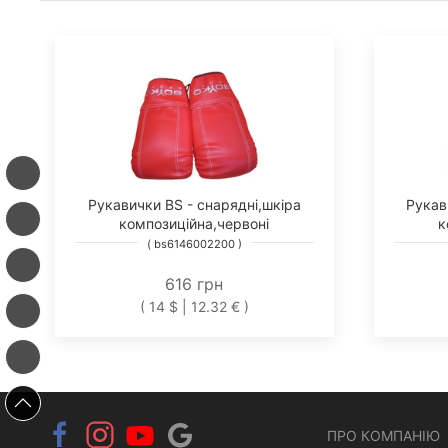
Рукавички BS - снарядні,шкіра
Рукав
композиційна,червоні
к
( bs6146002200 )
616 грн
( 14 $ | 12.32 € )
ПРО КОМПАНІЮ