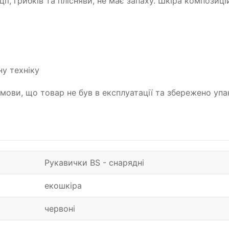
ї, грибків та плісняви, не має запаху. Шкіра композиц
у техніку
умови, що товар не був в експлуатації та збережено у
Рукавички BS - снарядні
екошкіра
червоні