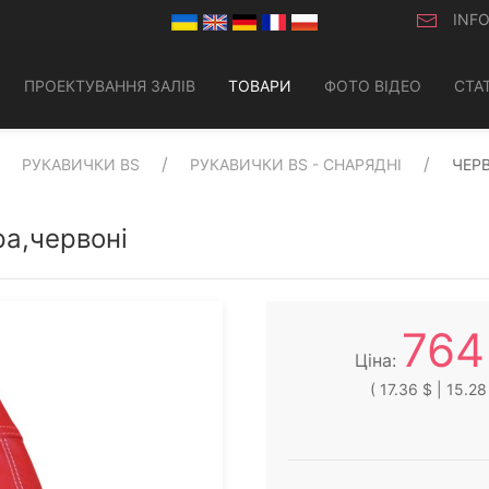
INF
ПРОЕКТУВАННЯ ЗАЛІВ
ТОВАРИ
ФОТО ВІДЕО
СТАТ
РУКАВИЧКИ BS
РУКАВИЧКИ BS - СНАРЯДНІ
ЧЕР
ра,червоні
764
Ціна:
( 17.36 $ | 15.28