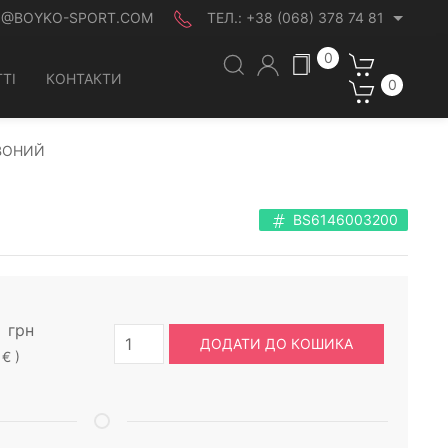
O@BOYKO-SPORT.COM
ТЕЛ.:
+38 (068) 378 74 81
0
ТІ
КОНТАКТИ
0
ВОНИЙ
BS6146003200
грн
ДОДАТИ ДО КОШИКА
 € )