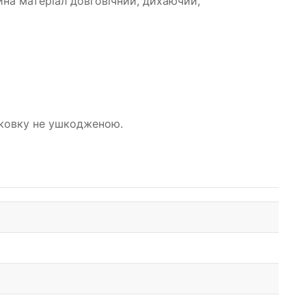
ійна матеріал довговічний, дихаючий,
паковку не ушкодженою.