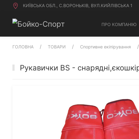
КИЇВСЬКА ОБЛ., С.ВОРОНЬКІВ, ВУЛ.КИЙЛІВСЬКА 1
ПРО КОМПАНІЮ
ГОЛОВНА
ТОВАРИ
Спортивне екіпірування
Рукавички BS - снарядні,єкошкі