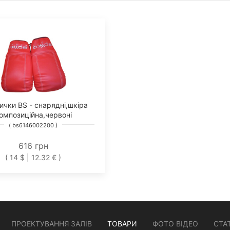
ички BS - снарядні,шкіра
омпозиційна,червоні
( bs6146002200 )
616 грн
( 14 $ | 12.32 € )
ПРОЕКТУВАННЯ ЗАЛІВ
ТОВАРИ
ФОТО ВІДЕО
СТАТ