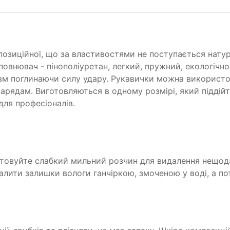
позиційної, що за властивостями не поступається натура
повнювач - пінополіуретан, легкий, пружний, екологічн
авм поглинаючи силу удару. Рукавички можна використ
рядам. Виготовляються в одному розмірі, який піддійт
для професіоналів.
товуйте слабкий мильний розчин для видалення нещод
алити залишки вологи ганчіркою, змоченою у воді, а пот