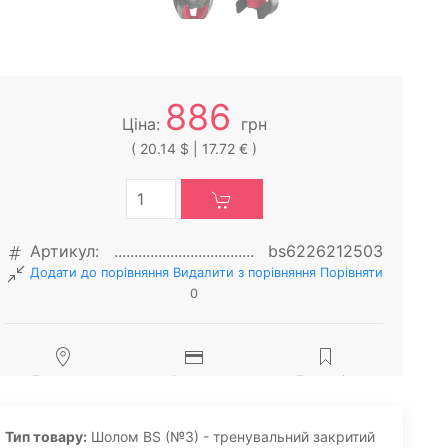
886
Ціна:
грн
( 20.14 $ | 17.72 € )
Артикул:
bs6226212503
Додати до порівняння
Видалити з порiвняння
Порівняти
0
Доставка
Оплата
Гарантія
Тип товару:
Шолом BS (№3) - тренувальний закритий