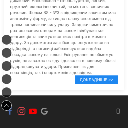
дихаючий. Наповнювач - пінополіуретан, легкий,
пружний, екологічно чистий, не містить токсичних
речовин. Шолом BS - №3 з підвищеним захистом має
анатомічну форму, захищає голову спортсмена від
травм поглинаючи силу удару. Завдяки симетрично
розташованим отворам на шоломі відбувається
вентиляція та знижується тиск повітря в момент
удару. За допомогою застібок що регулюються на
підборідді та потилиці забезпечується надійна
посадка шолому на голові. Екіпірування не обмежує
рухів, не заважає огляду і дозволяє в повному обсязі
відпрацьовувати удари. Призначені як для
початківців, так і спортсменів з досвідом.
ДОКЛАДНІШЕ >>