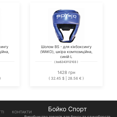
сингу
Шолом BS - для кікбоксингу
ійна,
(WAKO), шкіра композиційна,
синій L
( bs6243112103 )
1428 грн
)
( 32.45 $ | 28.56 € )
Бойко Спорт
ТІ
КОНТАКТИ
Виробництво товарів для боксу та єдиноборств