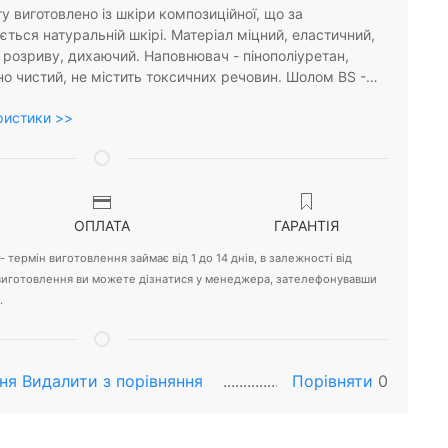
у виготовлено із шкіри композиційної, що за
ться натуральній шкірі. Матеріал міцний, еластичний,
о розриву, дихаючий. Наповнювач - пінополіуретан,
но чистий, не містить токсичних речовин. Шолом BS -…
ристики >>
ОПЛАТА
ГАРАНТІЯ
 термін виготовлення займає від 1 до 14 днів, в залежності від
 виготовлення ви можете дізнатися у менеджера, зателефонувавши
.
ня
Видалити з порiвняння
Порівняти
0