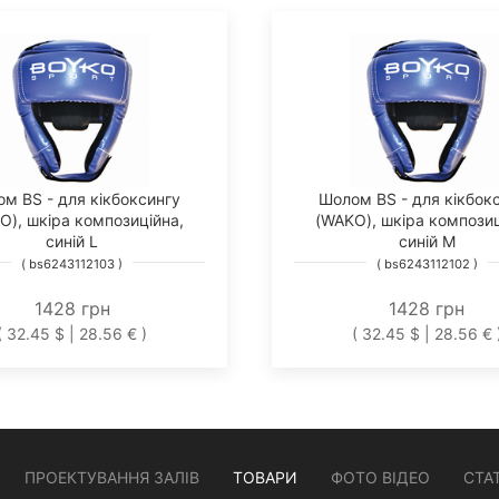
м BS - для кікбоксингу
Шолом BS - для кікбок
O), шкіра композиційна,
(WAKO), шкіра композиц
синій L
синій M
( bs6243112103 )
( bs6243112102 )
1428 грн
1428 грн
( 32.45 $ | 28.56 € )
( 32.45 $ | 28.56 € 
ПРОЕКТУВАННЯ ЗАЛІВ
ТОВАРИ
ФОТО ВІДЕО
СТАТ