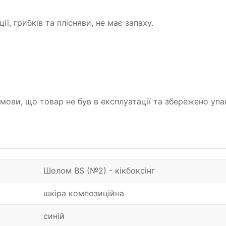
ї, грибків та плісняви, не має запаху.
 умови, що товар не був в експлуатації та збережено у
Шолом BS (№2) - кікбоксінг
шкіра композиційна
синій