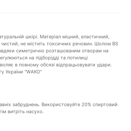
туральній шкірі. Матеріал міцний, еластичний,
о чистий, не містить токсичних речовин. Шолом BS
 Завдяки симетрично розташованим отворам на
егулюються на підборідді та потилиці
зволяє в повному обсязі відпрацьовувати удари.
нгу України "WАКО"
авніх забруднень. Використовуйте 20% спиртовий
ім витріть насухо.