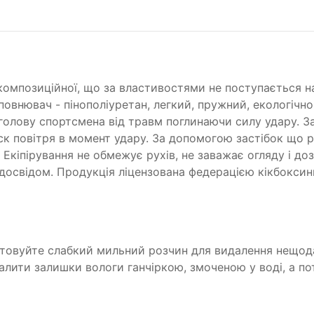
композиційної, що за властивостями не поступається на
повнювач - пінополіуретан, легкий, пружний, екологічн
є голову спортсмена від травм поглинаючи силу удару.
к повітря в момент удару. За допомогою застібок що р
 Екіпірування не обмежує рухів, не заважає огляду і до
з досвідом. Продукція ліцензована федерацією кікбокси
товуйте слабкий мильний розчин для видалення нещод
алити залишки вологи ганчіркою, змоченою у воді, а пот