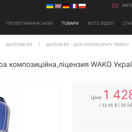
INF
ПРОЕКТУВАННЯ ЗАЛІВ
ТОВАРИ
ФОТО ВІДЕО
СТАТ
ШОЛОМИ BS
ШОЛОМ BS - ДЛЯ КІКБОКСИНГУ (WAKO)
іра композиційна,ліцензия WAKO Украї
1 42
Ціна:
( 32.45 $ | 28.56