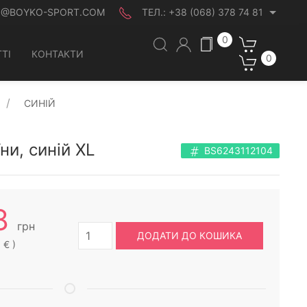
O@BOYKO-SPORT.COM
ТЕЛ.:
+38 (068) 378 74 81
0
ТІ
КОНТАКТИ
0
СИНІЙ
ни, синій XL
BS6243112104
8
грн
ДОДАТИ ДО КОШИКА
 € )