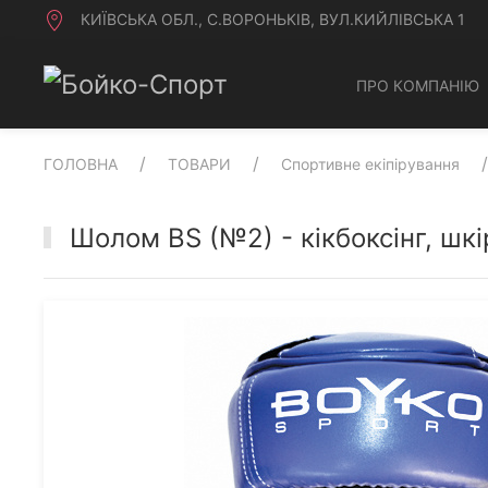
КИЇВСЬКА ОБЛ., С.ВОРОНЬКІВ, ВУЛ.КИЙЛІВСЬКА 1
ПРО КОМПАНІЮ
ГОЛОВНА
ТОВАРИ
Спортивне екіпірування
Шолом BS (№2) - кікбоксінг, шк