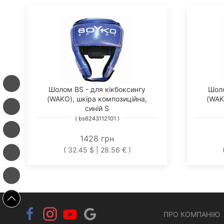
Шолом BS - для кікбоксингу
Шоло
(WAKO), шкіра композиційна,
(WAK
синій S
( bs6243112101 )
1428 грн
( 32.45 $ | 28.56 € )
ПРО КОМПАНІЮ