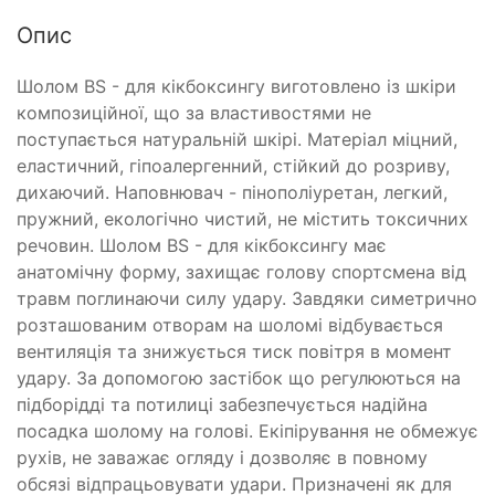
Опис
Шолом BS - для кікбоксингу виготовлено із шкіри
композиційної, що за властивостями не
поступається натуральній шкірі. Матеріал міцний,
еластичний, гіпоалергенний, стійкий до розриву,
дихаючий. Наповнювач - пінополіуретан, легкий,
пружний, екологічно чистий, не містить токсичних
речовин. Шолом BS - для кікбоксингу має
анатомічну форму, захищає голову спортсмена від
травм поглинаючи силу удару. Завдяки симетрично
розташованим отворам на шоломі відбувається
вентиляція та знижується тиск повітря в момент
удару. За допомогою застібок що регулюються на
підборідді та потилиці забезпечується надійна
посадка шолому на голові. Екіпірування не обмежує
рухів, не заважає огляду і дозволяє в повному
обсязі відпрацьовувати удари. Призначені як для