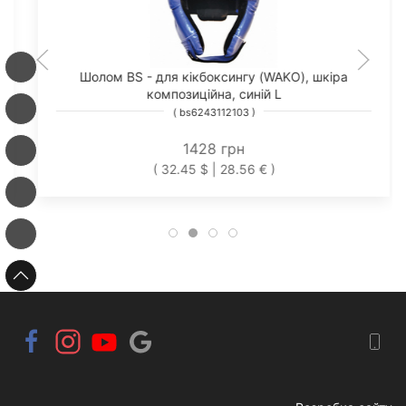
Шолом BS - для кікбоксингу (WAKO), шкіра
композиційна, синій L
( bs6243112103 )
1428 грн
( 32.45 $ | 28.56 € )