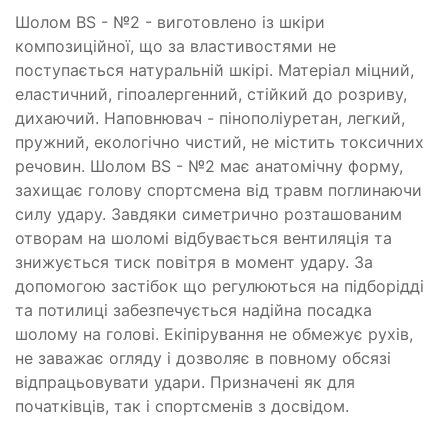
Шолом BS - №2 - виготовлено із шкіри
композиційної, що за властивостями не
поступається натуральній шкірі. Матеріал міцний,
еластичний, гіпоалергенний, стійкий до розриву,
дихаючий. Наповнювач - пінополіуретан, легкий,
пружний, екологічно чистий, не містить токсичних
речовин. Шолом BS - №2 має анатомічну форму,
захищає голову спортсмена від травм поглинаючи
силу удару. Завдяки симетрично розташованим
отворам на шоломі відбувається вентиляція та
знижується тиск повітря в момент удару. За
допомогою застібок що регулюються на підборідді
та потилиці забезпечується надійна посадка
шолому на голові. Екіпірування не обмежує рухів,
не заважає огляду і дозволяє в повному обсязі
відпрацьовувати удари. Призначені як для
початківців, так і спортсменів з досвідом.