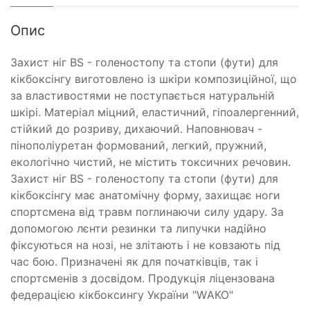
Опис
Захист ніг BS - голеностопу та стопи (фути) для
кікбоксінгу виготовлено із шкіри композиційної, що
за властивостями не поступається натуральній
шкірі. Матеріал міцний, еластичний, гіпоалергенний,
стійкий до розриву, дихаючий. Наповнювач -
пінополіуретан формований, легкий, пружний,
екологічно чистий, не містить токсичних речовин.
Захист ніг BS - голеностопу та стопи (фути) для
кікбоксінгу має анатомічну форму, захищає ноги
спортсмена від травм поглинаючи силу удару. За
допомогою лєнти резинки та липучки надійно
фіксуються на нозі, не злітають і не ковзають під
час бою. Призначені як для початківців, так і
спортсменів з досвідом. Продукція ліцензована
федерацією кікбоксингу України "WАКО"