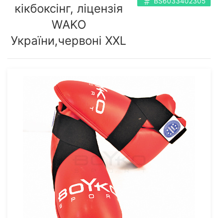
BS6033402305
кікбоксінг, ліцензія
WAKO
України,червоні XXL