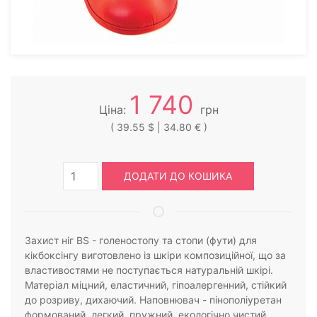
1 740
Ціна:
грн
( 39.55 $ | 34.80 € )
ДОДАТИ ДО КОШИКА
Захист ніг BS - голеностопу та стопи (фути) для
кікбоксінгу виготовлено із шкіри композиційної, що за
властивостями не поступається натуральній шкірі.
Матеріал міцний, еластичний, гіпоалергенний, стійкий
до розриву, дихаючий. Наповнювач - пінополіуретан
формований, легкий, пружний, екологічно чистий,…