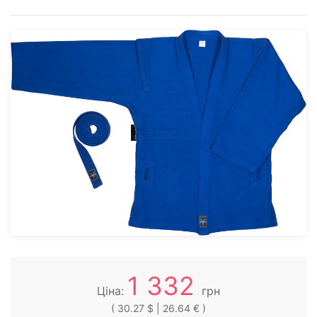
1 332
Ціна:
грн
( 30.27 $ | 26.64 € )