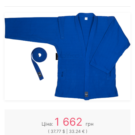
1 662
Ціна:
грн
( 37.77 $ | 33.24 € )