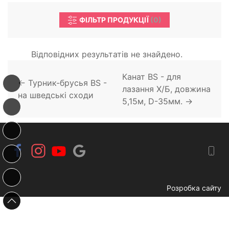
ФІЛЬТР ПРОДУКЦІЇ
(
0
)
Відповідних результатів не знайдено.
Канат BS - для
← Турник-брусья BS -
лазання Х/Б, довжина
на шведські сходи
5,15м, D-35мм. →
Розробка сайту