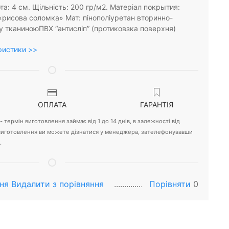
та: 4 см. Щільність: 200 гр/м2. Матеріал покрытия:
«рисова соломка» Мат: пінополіуретан вторинно-
у тканиноюПВХ “антисліп” (протиковзка поверхня)
ристики >>
ОПЛАТА
ГАРАНТІЯ
 термін виготовлення займає від 1 до 14 днів, в залежності від
 виготовлення ви можете дізнатися у менеджера, зателефонувавши
.
ня
Видалити з порiвняння
Порівняти
0