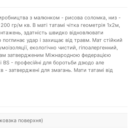
виробництва з малюнком - рисова соломка, низ -
00 гр/м кв. В маті татамі чітка геометрія 1х2м,
вантажень, здатність швидко відновлювати
поглинає удар і захищає від травм. Мат стійкий
моізоляції, екологічно чистий, гіпоалергенний,
артам затвердженим Міжнародною федерацією
і BS - професійні для боротьби дзюдо але
в - затверджені для змагань. Мати татамі від
иковзка поверхня)