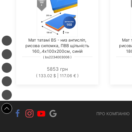
Мат татамі BS - низ антисліп,
Мат 
рисова силомка, ПВВ щільність
рисов
160,.4х100х200см, синій
18
( bs2234003006 )
5853 грн
( 133.02 $ | 117.06 € )
ПРО КОМПАНІЮ