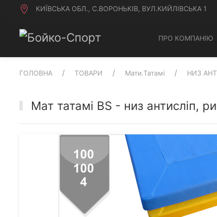
КИЇВСЬКА ОБЛ., С.ВОРОНЬКІВ, ВУЛ.КИЙЛІВСЬКА 1
ПРО КОМПАНІЮ
ГОЛОВНА
ТОВАРИ
Мати.Татамі
НИЗ АН
Мат татамі BS - низ антисліп, р