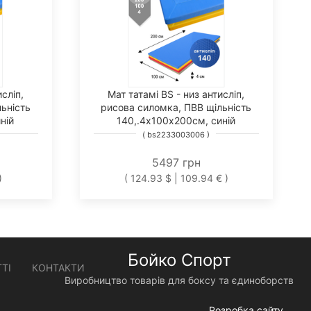
сліп,
Мат татамі BS - низ антисліп,
ьність
рисова силомка, ПВВ щільність
ній
140,.4х100х200см, синій
( bs2233003006 )
5497 грн
)
( 124.93 $ | 109.94 € )
Бойко Спорт
ТІ
КОНТАКТИ
Виробництво товарів для боксу та єдиноборств
Розробка сайту