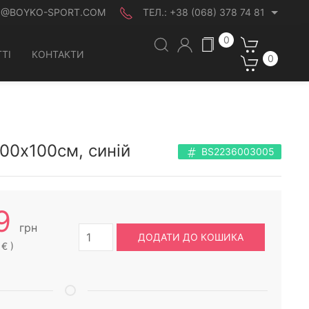
O@BOYKO-SPORT.COM
ТЕЛ.:
+38 (068) 378 74 81
0
ТІ
КОНТАКТИ
0
100х100см, синій
BS2236003005
9
грн
ДОДАТИ ДО КОШИКА
 € )