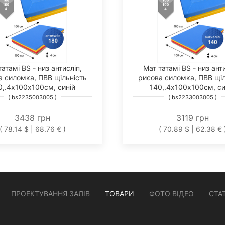
татамі BS - низ антисліп,
Мат татамі BS - низ анти
а силомка, ПВВ щільність
рисова силомка, ПВВ щіл
0,.4х100х100см, синій
140,.4х100х100см, си
( bs2235003005 )
( bs2233003005 )
3438 грн
3119 грн
( 78.14 $ | 68.76 € )
( 70.89 $ | 62.38 € 
ПРОЕКТУВАННЯ ЗАЛІВ
ТОВАРИ
ФОТО ВІДЕО
СТАТ