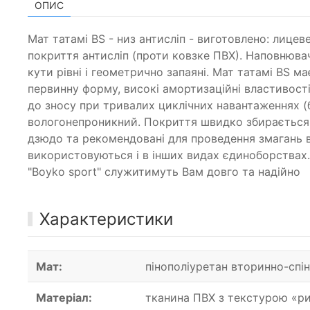
ОПИС
Мат татамі BS - низ антисліп - виготовлено: лице
покриття антисліп (проти ковзке ПВХ). Наповнювач 
кути рівні і геометрично запаяні. Мат татамі BS 
первинну форму, високі амортизаційні властивост
до зносу при тривалих циклічних навантаженнях (бі
вологонепроникний. Покриття швидко збирається 
дзюдо та рекомендовані для проведення змагань в 
використовуються і в інших видах єдиноборствах. Щ
"Boyko sport" служитимуть Вам довго та надійно
Характеристики
Мат:
пінополіуретан вторинно-спі
Матеріал:
тканина ПВХ з текстурою «р