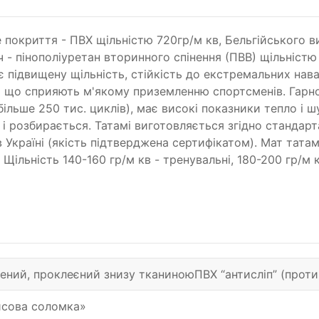
ве покриття - ПВХ щільністю 720гр/м кв, Бельгійського 
- пінополіуретан вторинного спінення (ПВВ) щільністю 2
має підвищену щільність, стійкість до екстремальних на
і що сприяють м'якому приземленню спортсменів. Гарно 
льше 250 тис. циклів), має високі показники тепло і шу
і розбирається. Татамі виготовляється згідно станд
Україні (якість підтверджена сертифікатом). Мат татам
ільність 140-160 гр/м кв - тренувальні, 180-200 гр/м к
нений, проклеєний знизу тканиноюПВХ “антисліп” (прот
исова соломка»