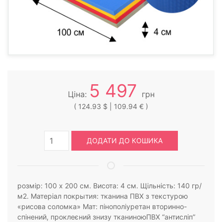
5 497
Ціна:
грн
( 124.93 $ | 109.94 € )
ДОДАТИ ДО КОШИКА
розмір: 100 х 200 см. Висота: 4 см. Щільність: 140 гр/
м2. Матеріал покрытия: тканина ПВХ з текстурою
«рисова соломка» Мат: пінополіуретан вторинно-
спінений, проклеєний знизу тканиноюПВХ “антисліп”