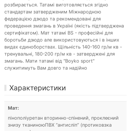
розбирається. Татамі виготовляється згідно
стандартам затвердженим Міжнародною
федерацією дзюдо та рекомендовані для
проведення змагань в Україні (якість підтверджена
сертифікатом). Мат татамі BS - професійні для
боротьби дзюдо але використовуються і в інших
видах єдиноборствах. Щільність 140-160 гр/м кв -
тренувальні, 180-200 гр/м кв - затверджені для
змагань. Мати татамі від "Boyko sport"
служитимуть Вам довго та надійно
Характеристики
Мат:
пінополіуретан вторинно-спінений, проклеєний
знизу тканиноюПВХ “антисліп” (протиковзка