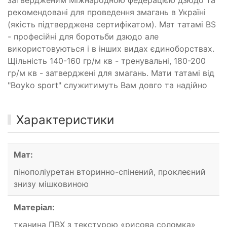
рекомендовані для проведення змагань в Україні
(якість підтверджена сертифікатом). Мат татамі BS
- професійні для боротьби дзюдо але
використовуються і в інших видах єдиноборствах.
Щільність 140-160 гр/м кв - тренувальні, 180-200
гр/м кв - затверджені для змагань. Мати татамі від
"Boyko sport" служитимуть Вам довго та надійно
Характеристики
Мат:
пінополіуретан вторинно-спінений, проклеєний
знизу мішковиною
Матеріал:
тканина ПВХ з текстурою «рисова соломка»