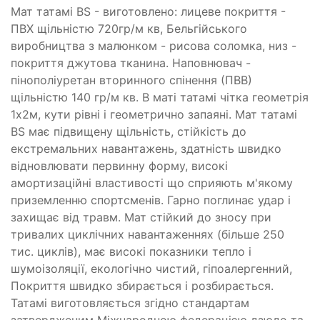
Мат татамі BS - виготовлено: лицеве покриття -
ПВХ щільністю 720гр/м кв, Бельгійського
виробництва з малюнком - рисова соломка, низ -
покриття джутова тканина. Наповнювач -
пінополіуретан вторинного спінення (ПВВ)
щільністю 140 гр/м кв. В маті татамі чітка геометрія
1х2м, кути рівні і геометрично запаяні. Мат татамі
BS має підвищену щільність, стійкість до
екстремальних навантажень, здатність швидко
відновлювати первинну форму, високі
амортизаційні властивості що сприяють м'якому
приземленню спортсменів. Гарно поглинає удар і
захищає від травм. Мат стійкий до зносу при
тривалих циклічних навантаженнях (більше 250
тис. циклів), має високі показники тепло і
шумоізоляції, екологічно чистий, гіпоалергенний,
Покриття швидко збирається і розбирається.
Татамі виготовляється згідно стандартам
затвердженим Міжнародною федерацією дзюдо та