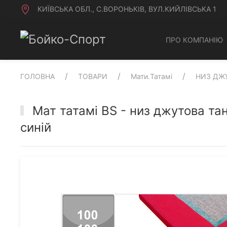
КИЇВСЬКА ОБЛ., С.ВОРОНЬКІВ, ВУЛ.КИЙЛІВСЬКА 1
ПРО КОМПАНІЮ
ГОЛОВНА
ТОВАРИ
Мати.Татамі
НИЗ ДЖ
Мат татамі BS - низ джутова та
синій