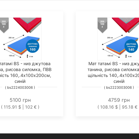
татамі BS - низ джутова
Мат татамі BS - низ дж
на, рисова силомка, ПВВ
танина, рисова силомка
ність 160,.4х100х200см,
щільність 140,.4х100х2
синій
синій
( bs2224003006 )
( bs2223003006 )
5100 грн
4759 грн
( 115.91 $ | 102 € )
( 108.16 $ | 95.18 € 