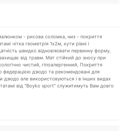
 малюнком - рисова соломка, низ - покриття
амі чітка геометрія 1х2м, кути рівні і
здатність швидко відновлювати первинну форму,
захищає від травм. Мат стійкий до зносу при
екологічно чистий, гіпоалергенний, Покриття
ю федерацією дзюдо та рекомендовані для
ьби дзюдо але використовуються і в інших видах
 татамі від "Boyko sport" служитимуть Вам довго