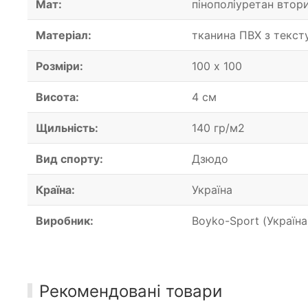
Мат:
пінополіуретан втор
Матеріал:
тканина ПВХ з текс
Розміри:
100 х 100
Висота:
4 см
Щильність:
140 гр/м2
Вид спорту:
Дзюдо
Країна:
Україна
Виробник:
Boyko-Sport (Україна
Рекомендовані товари