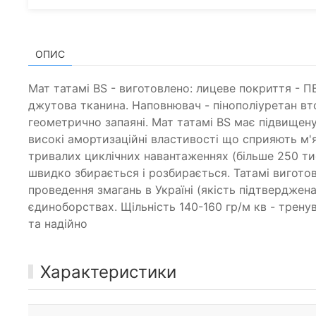
ОПИС
Мат татамі BS - виготовлено: лицеве покриття - П
джутова тканина. Наповнювач - пінополіуретан втор
геометрично запаяні. Мат татамі BS має підвищен
високі амортизаційні властивості що сприяють м'
тривалих циклічних навантаженнях (більше 250 тис.
швидко збирається і розбирається. Татамі вигот
проведення змагань в Україні (якість підтверджен
єдиноборствах. Щільність 140-160 гр/м кв - тренув
та надійно
Характеристики