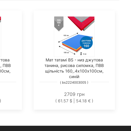
утова
Мат татамі BS - низ джутова
, ПВВ
танина, рисова силомка, ПВВ
00см,
щільність 160,.4х100х100см,
синій
( bs2224003005 )
2709 грн
)
( 61.57 $ | 54.18 € )