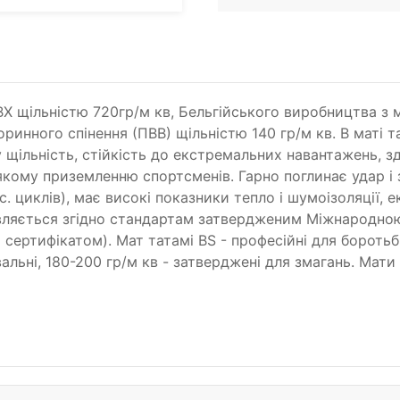
ВХ щільністю 720гр/м кв, Бельгійського виробництва з
инного спінення (ПВВ) щільністю 140 гр/м кв. В маті тат
у щільність, стійкість до екстремальних навантажень, 
якому приземленню спортсменів. Гарно поглинає удар і 
 циклів), має високі показники тепло і шумоізоляції, 
овляється згідно стандартам затвердженим Міжнародно
а сертифікатом). Мат татамі BS - професійні для борот
альні, 180-200 гр/м кв - затверджені для змагань. Мати