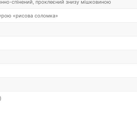
инно-спінений, проклеєний знизу мішковиною
турою «рисова соломка»
)