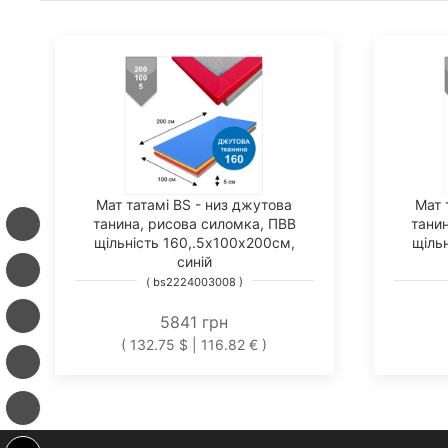
Мат татамі BS - низ джутова
Мат 
танина, рисова силомка, ПВВ
тани
щільність 160,.5х100х200см,
щіль
синій
( bs2224003008 )
5841 грн
( 132.75 $ | 116.82 € )