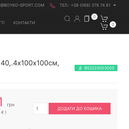
O@BOYKO-SPORT.COM
ТЕЛ.:
+38 (068) 378 74 81
0
ТІ
КОНТАКТИ
0
140,.4х100х100см,
BS2223003005
1
грн
ДОДАТИ ДО КОШИКА
 € )