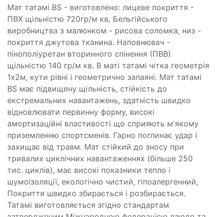
Мат татамі BS - виготовлено: лицеве покриття -
ПВХ щільністю 720гр/м кв, Бельгійського
виробництва з малюнком - рисова соломка, низ -
покриття джутова тканина. Наповнювач -
пінополіуретан вторинного спінення (ПВВ)
щільністю 140 гр/м кв. В маті татамі чітка геометрія
1х2м, кути рівні і геометрично запаяні. Мат татамі
BS має підвищену щільність, стійкість до
екстремальних навантажень, здатність швидко
відновлювати первинну форму, високі
амортизаційні властивості що сприяють м'якому
приземленню спортсменів. Гарно поглинає удар і
захищає від травм. Мат стійкий до зносу при
тривалих циклічних навантаженнях (більше 250
тис. циклів), має високі показники тепло і
шумоізоляції, екологічно чистий, гіпоалергенний,
Покриття швидко збирається і розбирається.
Татамі виготовляється згідно стандартам
затвердженим Міжнародною федерацією дзюдо та