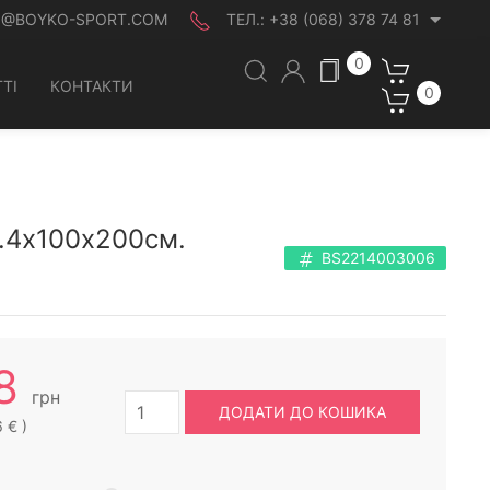
O@BOYKO-SPORT.COM
ТЕЛ.:
+38 (068) 378 74 81
0
ТІ
КОНТАКТИ
0
р.4х100х200см.
BS2214003006
8
грн
ДОДАТИ ДО КОШИКА
 € )