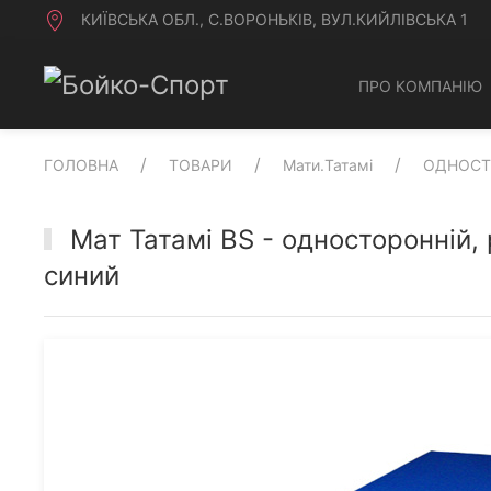
КИЇВСЬКА ОБЛ., С.ВОРОНЬКІВ, ВУЛ.КИЙЛІВСЬКА 1
ПРО КОМПАНІЮ
ГОЛОВНА
ТОВАРИ
Мати.Татамі
ОДНОСТ
Мат Татамі BS - односторонній,
синий