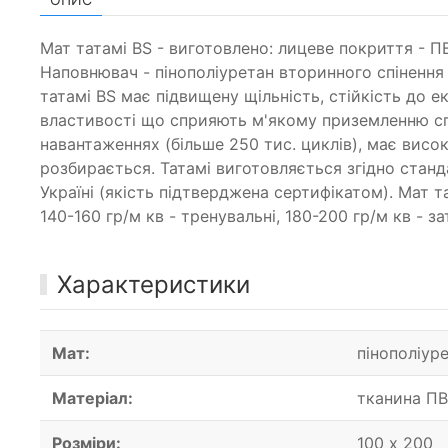
Мат татамі BS - виготовлено: лицеве покриття - П
Наповнювач - пінополіуретан вторинного спінення (
татамі BS має підвищену щільність, стійкість до 
властивості що сприяють м'якому приземленню спо
навантаженнях (більше 250 тис. циклів), має висок
розбирається. Татамі виготовляється згідно ста
Україні (якість підтверджена сертифікатом). Мат 
140-160 гр/м кв - тренувальні, 180-200 гр/м кв - 
Характеристики
Мат:
пінополіур
Матеріал:
тканина ПВ
Розміри:
100 х 200