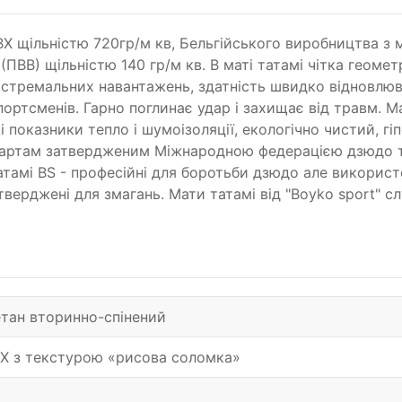
ВХ щільністю 720гр/м кв, Бельгійського виробництва з 
ПВВ) щільністю 140 гр/м кв. В маті татамі чітка геометр
екстремальних навантажень, здатність швидко відновлю
ртсменів. Гарно поглинає удар і захищає від травм. М
і показники тепло і шумоізоляції, екологічно чистий, г
ндартам затвердженим Міжнародною федерацією дзюдо т
татамі BS - професійні для боротьби дзюдо але викорис
затверджені для змагань. Мати татамі від "Boyko sport"
етан вторинно-спінений
Х з текстурою «рисова соломка»