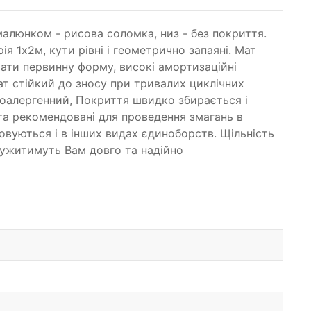
малюнком - рисова соломка, низ - без покриття.
ія 1х2м, кути рівні і геометрично запаяні. Мат
вати первинну форму, високі амортизаційні
ат стійкий до зносу при тривалих циклічних
іпоалергенний, Покриття швидко збирається і
а рекомендовані для проведення змагань в
товуються і в інших видах єдиноборств. Щільність
 служитимуть Вам довго та надійно