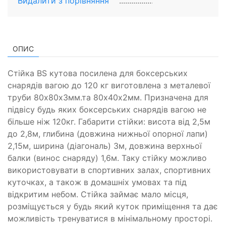
Видалити з порiвняння
ОПИС
Стійка BS кутова посилена для боксерських
снарядів вагою до 120 кг виготовлена з металевої
труби 80х80х3мм.та 80х40х2мм. Призначена для
підвісу будь яких боксерських снарядів вагою не
більше ніж 120кг. Габарити стійки: висота від 2,5м
до 2,8м, глибина (довжина нижньої опорної лапи)
2,15м, ширина (діагональ) 3м, довжина верхньої
балки (винос снаряду) 1,6м. Таку стійку можливо
використовувати в спортивних залах, спортивних
куточках, а також в домашніх умовах та під
відкритим небом. Стійка займає мало місця,
розміщується у будь який куток приміщення та дає
можливість тренуватися в мінімальному просторі.