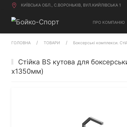
КИЇВСЬКА ОБЛ., С.ВОРОНЬКІВ, ВУЛ.КИЙЛІВСЬКА 1
ПРО КОМПАНІЮ
ГОЛОВНА
ТОВАРИ
Боксерські комплекси. Стій
Стійка BS кутова для боксерськ
х1350мм)