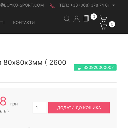
O@BOYKO-SPORT.COM
ТЕЛ.:
+38 (068) 378 74 81
0
ТІ
КОНТАКТИ
0
би 80х80х3мм ( 2600
BS0920000007
88
грн
ДОДАТИ ДО КОШИКА
6 € )