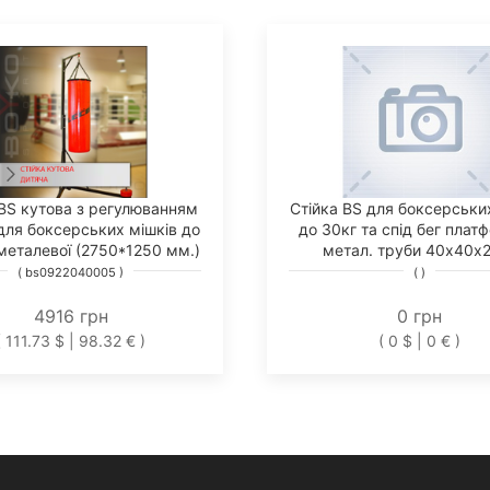
 BS кутова з регулюванням
Стійка BS для боксерськи
для боксерських мішків до
до 30кг та спід бег плат
 металевої (2750*1250 мм.)
метал. труби 40х40х
( bs0922040005 )
( )
4916 грн
0 грн
( 111.73 $ | 98.32 € )
( 0 $ | 0 € )