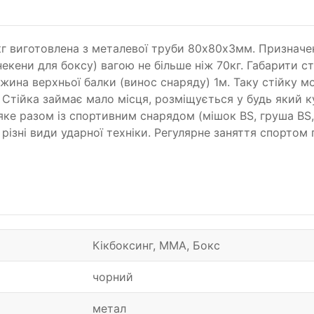
кг виготовлена з металевої труби 80х80х3мм. Призначен
кени для боксу) вагою не більше ніж 70кг. Габарити ст
овжина верхньої балки (винос снаряду) 1м. Таку стійку
 Стійка займає мало місця, розміщується у будь який 
яке разом із спортивним снарядом (мішок BS, груша BS
різні види ударної техніки. Регулярне заняття спортом
Кікбоксинг, ММА, Бокс
чорний
метал