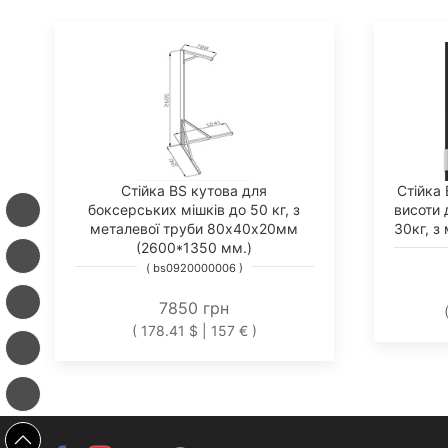
Стійка BS кутова для
Стійка
боксерських мішків до 50 кг, з
висоти 
металевої труби 80х40х20мм
30кг, з
(2600*1350 мм.)
( bs0920000006 )
7850 грн
( 178.41 $ | 157 € )