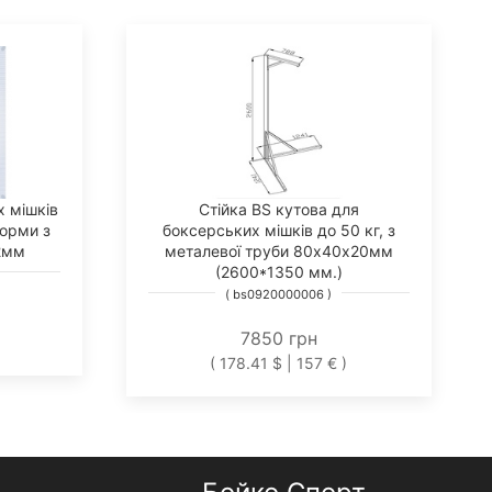
х мішків
Стійка BS кутова для
форми з
боксерських мішків до 50 кг, з
2мм
металевої труби 80х40х20мм
(2600*1350 мм.)
( bs0920000006 )
7850 грн
( 178.41 $ | 157 € )