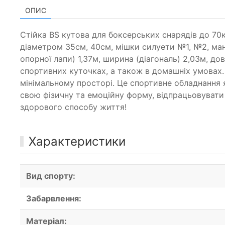
ОПИС
Стійка BS кутова для боксерських снарядів до 70
діаметром 35см, 40см, мішки силуети №1, №2, мане
опорної лапи) 1,37м, ширина (діагональ) 2,03м, д
спортивних куточках, а також в домашніх умовах.
мінімальному просторі. Це спортивне обладнання 
свою фізичну та емоційну форму, відпрацьовувати 
здорового способу життя!
Характеристики
Вид спорту:
Забарвлення:
Матеріал: